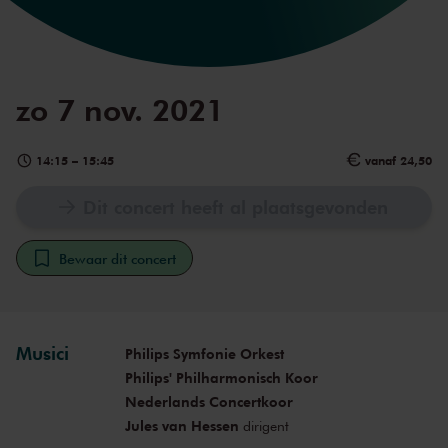
zo 7 nov. 2021
14:15
–
15:45
vanaf 24,50
Dit concert heeft al plaatsgevonden
Bewaar dit concert
Musici
Philips Symfonie Orkest
Philips' Philharmonisch Koor
Nederlands Concertkoor
Jules van Hessen
dirigent