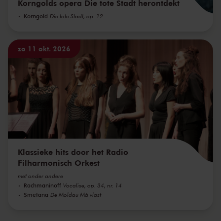
Korngolds opera Die tote Stadt herontdekt
Korngold
Die tote Stadt, op. 12
zo 11 okt. 2026
Klassieke hits door het Radio
Filharmonisch Orkest
met onder andere
Rachmaninoff
Vocalise, op. 34, nr. 14
Smetana
De Moldau Má vlast