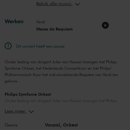
Charlotte Janssen
sopraan
Bekijk alle musici
Carina Vinke
alt
Eric Reddet
tenor
Werken
Martijn Sanders
bas
Verdi
Messa da Requiem
Dit concert heeft een pauze
Onder leiding van dirigent Jules van Hessen brengen het Philips
Symfonie Orkest, het Nederlands Concertkoor en het Philips’
Philharmonisch Koor het indrukwekkende
Requiem
van Verdi ten
gehore.
Philips Symfonie Orkest
Onder leiding van dirigent Jules van Hessen brengen het Philips
Symfonie Orkest, het Nederlands Concertkoor en het Philips’
Lees meer
Philharmonisch Koor het indrukwekkende
Requiem
van Verdi ten
gehore. Vocale solisten zijn Charlotte Janssen, Carina Vinke, Eric
Vocaal,
Orkest
Genre
Reddet en Martijn Sanders. Instudering van de koren is verzorgd