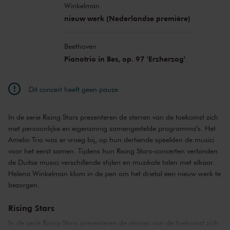
Winkelman
nieuw werk (Nederlandse première)
Beethoven
Pianotrio in Bes, op. 97 'Erzherzog'
Dit concert heeft geen pauze
In de serie Rising Stars presenteren de sterren van de toekomst zich
met persoonlijke en eigenzinnig samengestelde programma’s. Het
Amelio Trio was er vroeg bij, op hun dertiende speelden de musici
voor het eerst samen. Tijdens hun Rising Stars-concerten verbinden
de Duitse musici verschillende stijlen en muzikale talen met elkaar.
Helena Winkelman klom in de pen om het drietal een nieuw werk te
bezorgen.
Rising Stars
In de serie Rising Stars presenteren de sterren van de toekomst zich