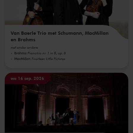
Van Baerle Trio met Schumann, MacMillan
en Brahms
met onder andere
Brahms
Pianotrio nr. 1 in B, op. 8
MacMillan
Fourteen Little Pictures
wo 16 sep. 2026