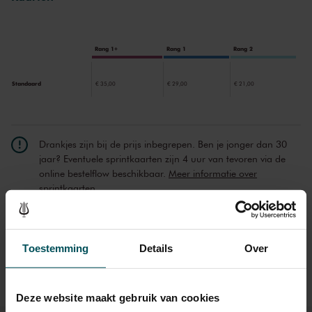
talen met elkaar. Helena Winkelman klom in de pen om het trio een
nieuw werk te bezorgen.
Rang 1+
Rang 1
Rang 2
Standaard
€ 35,00
€ 29,00
€ 21,00
Drankjes zijn bij de prijs inbegrepen. Ben je jonger dan 30
jaar? Eventuele sprintkaarten zijn 4 uur van tevoren via de
online bestelflow beschikbaar.
Meer informatie over
sprintkaarten
Prijzen zijn exclusief transactiekosten: € 5 per bestelling. Wilt
u rolstoelplaatsen bestellen? Mail naar
kassa@concertgebouw.nl of bel de Concertgebouwlijn op
Toestemming
Details
Over
020 – 671 83 45.
Deze website maakt gebruik van cookies