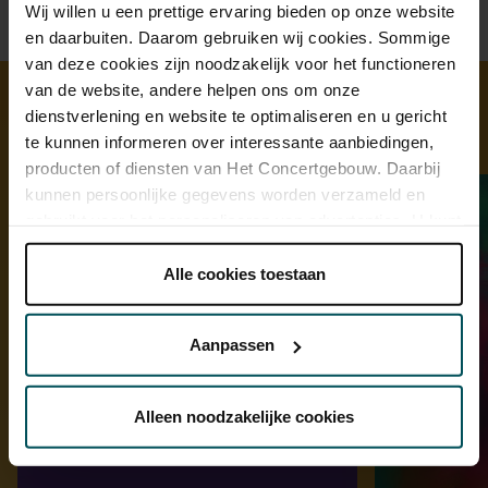
Wij willen u een prettige ervaring bieden op onze website
en daarbuiten. Daarom gebruiken wij cookies. Sommige
van deze cookies zijn noodzakelijk voor het functioneren
van de website, andere helpen ons om onze
dienstverlening en website te optimaliseren en u gericht
Ontdek meer
te kunnen informeren over interessante aanbiedingen,
producten of diensten van Het Concertgebouw. Daarbij
kunnen persoonlijke gegevens worden verzameld en
gebruikt voor het personaliseren van advertenties. U kunt
onder 'aanpassen' zelf welke cookies wij mogen
plaatsen.
Alle cookies toestaan
Lees onze cookieverklaring hier.
Lees onze
privacyverklaring hier.
Aanpassen
Via de
cookieverklaring
op onze website kunt u uw
toestemming op elk moment wijzigen of intrekken.
Alleen noodzakelijke cookies
We werken samen met
32 derden
die uw gegevens