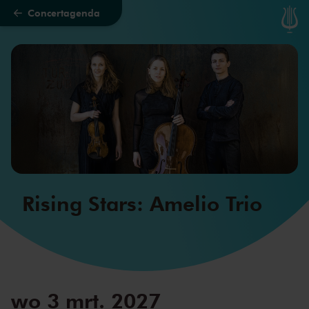
Concertagenda
Naar hoofdcontent
Rising Stars: Amelio Trio
wo 3 mrt. 2027