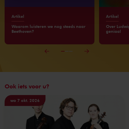
kunnen ontvangen en verwerken.
Artikel
Artikel
Waarom luisteren we nog steeds naar
Over Ludwi
Beethoven?
geniaal
Ook iets voor u?
wo 7 okt. 2026