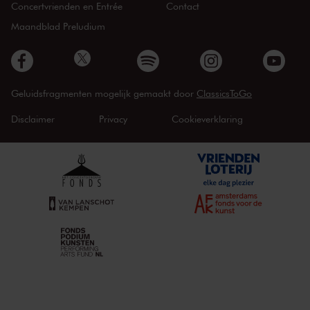
Concertvrienden en Entrée
Contact
Maandblad Preludium
Geluidsfragmenten mogelijk gemaakt door
ClassicsToGo
Disclaimer
Privacy
Cookieverklaring