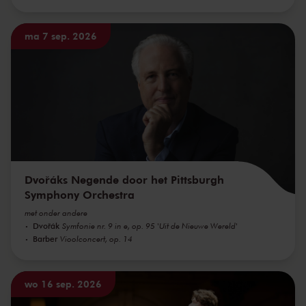
ma 7 sep. 2026
Dvořáks Negende door het Pittsburgh
Symphony Orchestra
met onder andere
Dvořák
Symfonie nr. 9 in e, op. 95 'Uit de Nieuwe Wereld'
Barber
Vioolconcert, op. 14
wo 16 sep. 2026