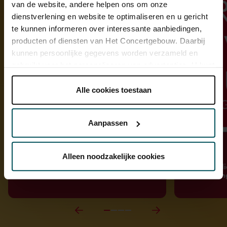
van de website, andere helpen ons om onze
dienstverlening en website te optimaliseren en u gericht
te kunnen informeren over interessante aanbiedingen,
producten of diensten van Het Concertgebouw. Daarbij
kunnen persoonlijke gegevens worden verzameld en
gebruikt voor het personaliseren van advertenties. U kunt
onder 'aanpassen' zelf welke cookies wij mogen
plaatsen.
Alle cookies toestaan
Lees onze cookieverklaring hier.
Lees onze
privacyverklaring hier.
Aanpassen
Via de
cookieverklaring
op onze website kunt u uw
Artikel
Podcast
toestemming op elk moment wijzigen of intrekken.
Alleen noodzakelijke cookies
Over Ástor Piazzolla: vader van de
Thomas Oli
nuevo tango
in afleveri
We werken samen met
32 derden
die uw gegevens
kunnen ontvangen en verwerken.