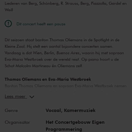
Liederen van Berg, Schönberg, R. Strauss, Berg, Piazzolla, Gardel en
Weill
Dit concert heeft een pauze
Dit seizoen staat bariton Thomas Oliemans in de Spotlight in de
Kleine Zaal. Hij stelt een aantal bijzondere concerten samen.
Vandaag is dat
Wien, Berlin, Buenos Aires
, waarin hij met sopraan
Eva-Maria Westbroek over de wereld reist. Op piano hoort u de
Schot Malcolm Martineau én Oliemans zelf.
Thomas Oliemans en Eva-Maria Westbroek
Bariton Thomas Oliemans en sopraan Eva-Maria Westbroek nemen
hun publiek mee op reis. In één concert gaan ze van de moderne
Lees meer
concertzaal naar het Berlijnse cabaret en de bars van Buenos Aires.
‘Hoge’ en ‘lage’ muziek met de bijbehorende kostuums en
Vocaal,
Kamermuziek
Genre
ambiance. Oliemans stelde als onderdeel van zijn Spotlight-
programma een setlist samen die voert van Schönberg tot Piazzolla.
Het Concertgebouw Eigen
Organisator
Op piano hoort u de Schotse topsolist Malcolm Martineau én
Programmering
Oliemans zelf.