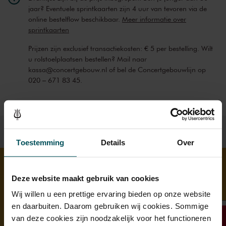
jaar? Eventuele sprintkaarten zijn 4 uur van tevoren via de
online bestelflow beschikbaar.
Meer informatie over
sprintkaarten
Prijzen zijn exclusief transactiekosten: € 5 per bestelling. Wilt
u rolstoelplaatsen bestellen? Mail naar
kassa@concertgebouw.nl of bel de Concertgebouwlijn op
020 – 671 83 45.
Toestemming
Details
Over
Deze website maakt gebruik van cookies
Ontdek meer
Wij willen u een prettige ervaring bieden op onze website
en daarbuiten. Daarom gebruiken wij cookies. Sommige
van deze cookies zijn noodzakelijk voor het functioneren