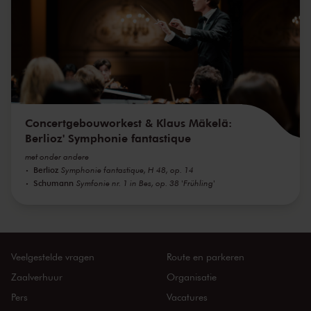
Concertgebouworkest & Klaus Mäkelä:
Berlioz' Symphonie fantastique
met onder andere
Berlioz
Symphonie fantastique, H 48, op. 14
Schumann
Symfonie nr. 1 in Bes, op. 38 'Frühling'
Veelgestelde vragen
Route en parkeren
Zaalverhuur
Organisatie
Pers
Vacatures