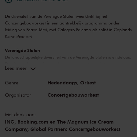
De diversiteit van de Verenigde Staten weerklinkt bij het
Concertgebouworkest in een aantrekkelijk programma onder
leiding van Paavo Järvi, met Calogero Palermo als solist in Coplands
Klarinetconcert
.
Verenigde Staten
De landschappelijke diversiteit van de Verenigde Staten is eindeloos.
De uitgestrekte prairies, de chaos van de metropool, bergen en
Lees meer
wouden, woestijnen en wolkenkrabbers. Divers is ook de bevolking
met zijn mozaïek aan culturele achtergronden. Die diversiteit wordt
Hedendaags,
Orkest
Genre
weerspiegeld in de Amerikaanse gecomponeerde muziek. Toch lijkt
er vaak sprake van iets wat al die muziekstijlen met elkaar verbindt.
Concertgebouworkest
Organisator
Wat maakt Amerikaanse muziek Amerikaans?
Paavo Järvi
Met dank aan:
Dirigent Paavo Järvi leidt een bont programma waarin klassieke
ING, Booking.com en The Magnum Ice Cream
muziek, populaire stijlen en experiment elkaar verrijken zoals dat
Company, Global Partners Concertgebouworkest
alleen in Amerika kan. Met aan de ene kant George Walker, de