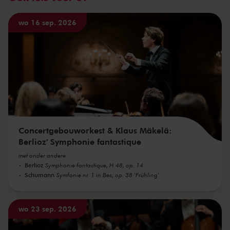
wo 16 sep. 2026
Concertgebouworkest & Klaus Mäkelä:
Berlioz' Symphonie fantastique
met onder andere
Berlioz
Symphonie fantastique, H 48, op. 14
Schumann
Symfonie nr. 1 in Bes, op. 38 'Frühling'
wo 23 sep. 2026