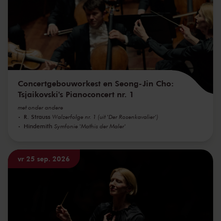
Concertgebouworkest en Seong-Jin Cho:
Tsjaikovski's Pianoconcert nr. 1
met onder andere
R. Strauss
Walzerfolge nr. 1 (uit 'Der Rosenkavalier')
Hindemith
Symfonie 'Mathis der Maler'
vr 25 sep. 2026