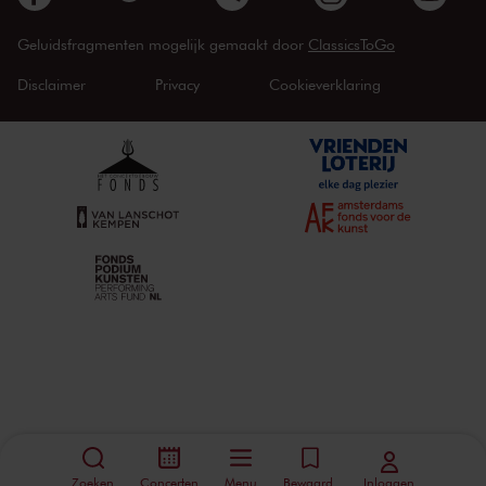
Geluidsfragmenten mogelijk gemaakt door
ClassicsToGo
Disclaimer
Privacy
Cookieverklaring
Zoeken
Concerten
Menu
Bewaard
Inloggen