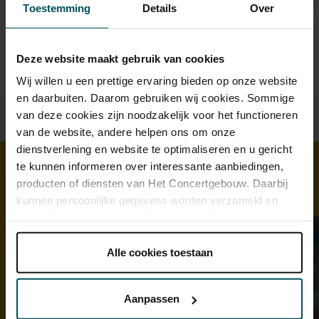
Prijzen zijn exclusief transactiekosten: € 5 per bestelling. Wilt
Toestemming
Details
Over
u rolstoelplaatsen bestellen? Mail naar
kassa@concertgebouw.nl of bel de Concertgebouwlijn op
020 – 671 83 45.
Deze website maakt gebruik van cookies
Wij willen u een prettige ervaring bieden op onze website
en daarbuiten. Daarom gebruiken wij cookies. Sommige
van deze cookies zijn noodzakelijk voor het functioneren
van de website, andere helpen ons om onze
dienstverlening en website te optimaliseren en u gericht
te kunnen informeren over interessante aanbiedingen,
producten of diensten van Het Concertgebouw. Daarbij
Ontdek meer
kunnen persoonlijke gegevens worden verzameld en
gebruikt voor het personaliseren van advertenties. U kunt
onder 'aanpassen' zelf welke cookies wij mogen
plaatsen.
Alle cookies toestaan
Lees onze cookieverklaring hier.
Lees onze
privacyverklaring hier.
Aanpassen