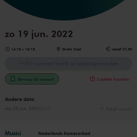
zo 19 jun. 2022
14:15
–
16:15
Grote Zaal
vanaf 27,50
Dit concert heeft al plaatsgevonden
Laatste kaarten
Bewaar dit concert
Andere data
ma 20 jun. 2022
20:15
Bekijk concert
Musici
Nederlands Kamerorkest