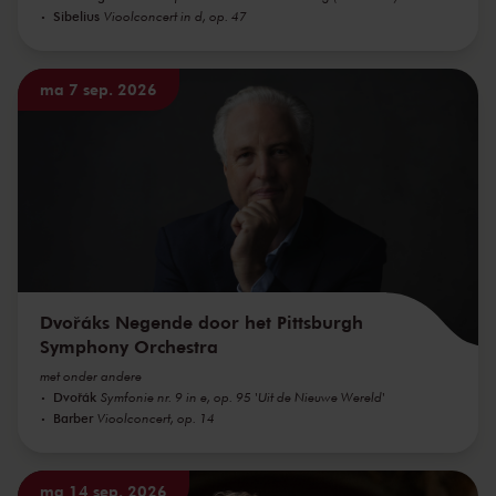
Sibelius
Vioolconcert in d, op. 47
ma 7 sep. 2026
Dvořáks Negende door het Pittsburgh
Symphony Orchestra
met onder andere
Dvořák
Symfonie nr. 9 in e, op. 95 'Uit de Nieuwe Wereld'
Barber
Vioolconcert, op. 14
ma 14 sep. 2026