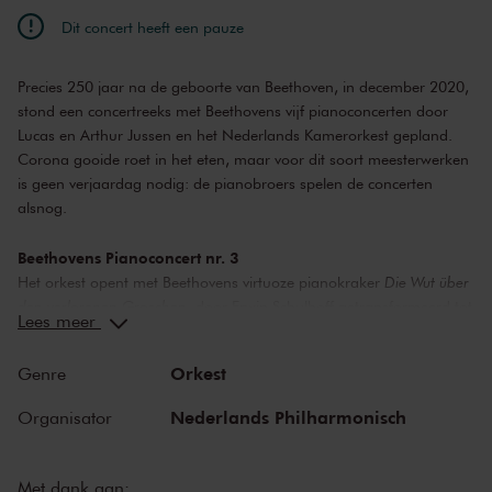
Dit concert heeft een pauze
Precies 250 jaar na de geboorte van Beethoven, in december 2020,
stond een concertreeks met Beethovens vijf pianoconcerten door
Lucas en Arthur Jussen en het Nederlands Kamerorkest gepland.
Corona gooide roet in het eten, maar voor dit soort meesterwerken
is geen verjaardag nodig: de pianobroers spelen de concerten
alsnog.
Beethovens Pianoconcert nr. 3
Het orkest opent met Beethovens virtuoze pianokraker
Die Wut über
den verlorenen Groschen
, door Erwin Schulhoff getransformeerd tot
Lees meer
een vrolijke, Rossini-achtige concertouverture. Lucas Jussen soleert
in het
Derde pianoconcert
van Beethoven. De componist bewaarde
Orkest
Genre
de toonsoort c-klein voor zijn meest extraverte en emotionele
composities: stormachtig, heroïsch en dramatisch. Het
Derde
Nederlands Philharmonisch
Organisator
pianoconcert
is daarop geen uitzondering. De lange, symfonische
orkestintroductie en de krachtige piano-inzet vormen de opmaat
voor een concert vol lyriek en virtuositeit.
Met dank aan: