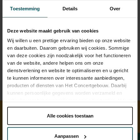
Drankjes zijn bij de prijs inbegrepen. Ben je jonger dan 30
Toestemming
Details
Over
jaar? Eventuele sprintkaarten zijn 4 uur van tevoren via de
online bestelflow beschikbaar.
Meer informatie over
sprintkaarten
Deze website maakt gebruik van cookies
Prijzen zijn exclusief transactiekosten: € 5 per bestelling. Wilt
Wij willen u een prettige ervaring bieden op onze website
u rolstoelplaatsen bestellen? Mail naar
en daarbuiten. Daarom gebruiken wij cookies. Sommige
kassa@concertgebouw.nl of bel de Concertgebouwlijn op
van deze cookies zijn noodzakelijk voor het functioneren
020 – 671 83 45.
van de website, andere helpen ons om onze
dienstverlening en website te optimaliseren en u gericht
te kunnen informeren over interessante aanbiedingen,
producten of diensten van Het Concertgebouw. Daarbij
kunnen persoonlijke gegevens worden verzameld en
gebruikt voor het personaliseren van advertenties. U kunt
onder 'aanpassen' zelf welke cookies wij mogen
plaatsen.
Alle cookies toestaan
Ontdek meer
Lees onze cookieverklaring hier.
Lees onze
privacyverklaring hier.
Aanpassen