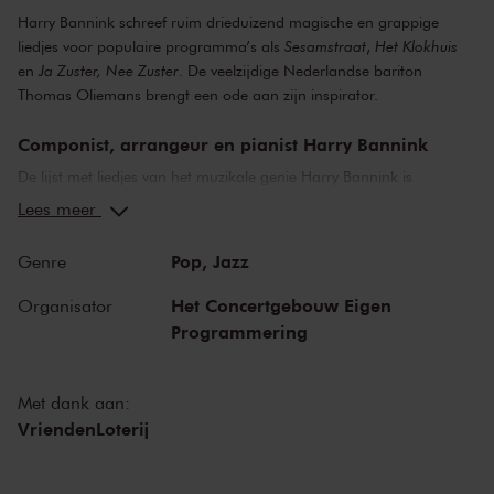
Harry Bannink schreef ruim drieduizend magische en grappige
liedjes voor populaire programma’s als
Sesamstraat
,
Het Klokhuis
en
Ja Zuster, Nee Zuster
. De veelzijdige Nederlandse bariton
Thomas Oliemans brengt een ode aan zijn inspirator.
Componist, arrangeur en pianist Harry Bannink
De lijst met liedjes van het muzikale genie Harry Bannink is
duizelingwekkend lang, van tophits als
Mijn opa
en
In een rijtuigje
Lees meer
tot
Op een mooie pinksterdag
en
Vluchten kan niet meer
. Naar
eigen zeggen schreef hij er zo’n drieduizend, op teksten van
Pop,
Jazz
Genre
succesvolle schrijvers als Willem Wilmink, Annie M.G. Schmidt en
Hans Dorrestijn. Banninks liedjes klonken onder andere tijdens
Het Concertgebouw Eigen
Organisator
favoriete tv-programma’s als
Sesamstraat
,
Het Klokhuis
en
Ja
Programmering
Zuster, Nee Zuster
.
Thomas Oliemans zingt Harry Bannink
Met dank aan:
VriendenLoterij
De veelzijdige bariton Thomas Oliemans heeft niet alleen succes als
opera- en liedzanger, hij zingt ook graag niet-klassiek repertoire,
zoals Franse chansons en liedjes van zijn inspirator Hanny Bannink.