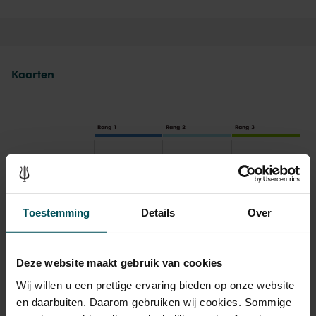
Oliemans kende Bannink persoonlijk, is al fan van hem sinds zijn
tienerjaren en karakteriseert Banninks magische liedjes als volgt:
‘Een extra nootje hier, een verrassend akkoordje daar, alles in zijn
muziek heeft betekenis. De liedjes zitten zó goed in elkaar, hij was
een genie.’
Kaarten
Rang 1
Rang 2
Rang 3
Standaard
€ 39,00
€ 33,00
€ 26,00
CJP
€ 39,00
€ 26,40
€ 20,80
Toestemming
Details
Over
Als deelnemer van de VriendenLoterij bestelt u voor dit concert
Deze website maakt gebruik van cookies
kaarten met 50% korting.
Meer informatie.
Wij willen u een prettige ervaring bieden op onze website
en daarbuiten. Daarom gebruiken wij cookies. Sommige