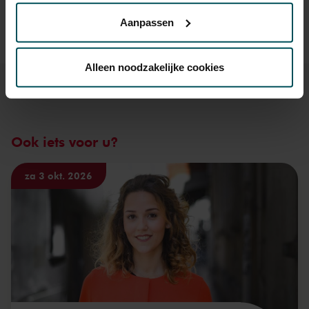
kassa@concertgebouw.nl of bel de Concertgebouwlijn op
privacyverklaring hier.
020 – 671 83 45.
Aanpassen
Via de
cookieverklaring
op onze website kunt u uw
toestemming op elk moment wijzigen of intrekken.
Alleen noodzakelijke cookies
We werken samen met
32 derden
die uw gegevens
kunnen ontvangen en verwerken.
Ook iets voor u?
za 3 okt. 2026