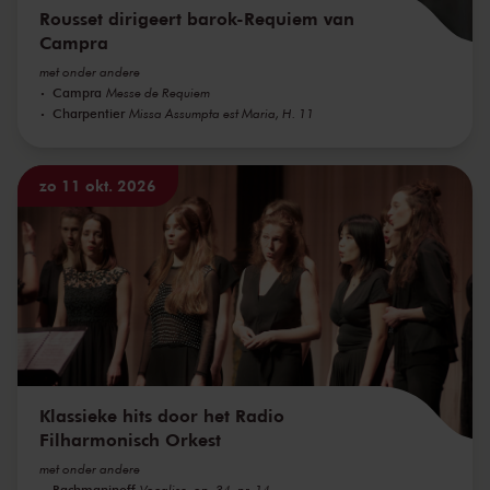
Rousset dirigeert barok-Requiem van
Campra
met onder andere
Campra
Messe de Requiem
Charpentier
Missa Assumpta est Maria, H. 11
zo 11 okt. 2026
Klassieke hits door het Radio
Filharmonisch Orkest
met onder andere
Rachmaninoff
Vocalise, op. 34, nr. 14