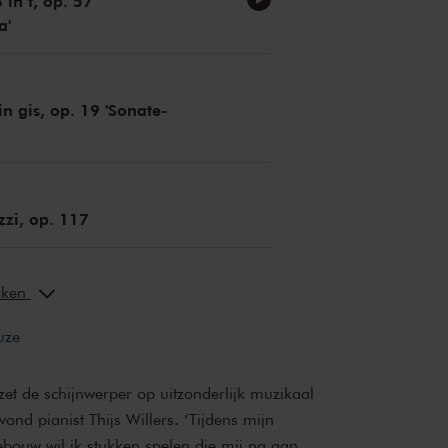
 in f, op. 57
a'
in gis, op. 19 'Sonate-
zzi, op. 117
erken
uze
et de schijnwerper op uitzonderlijk muzikaal
ond pianist Thijs Willers. ‘Tijdens mijn
ebouw wil ik stukken spelen die mij na aan