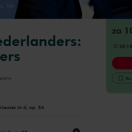
 L. 106
za 1
derlanders:
20:1
lers
piano
Bew
rieuses in d, op. 54