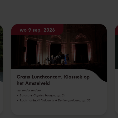
wo 9 sep. 2026
Gratis Lunchconcert: Klassiek op
het Amstelveld
met onder andere
Sarasate
Caprice basque, op. 24
Rachmaninoff
Prelude in A Dertien preludes, op. 32