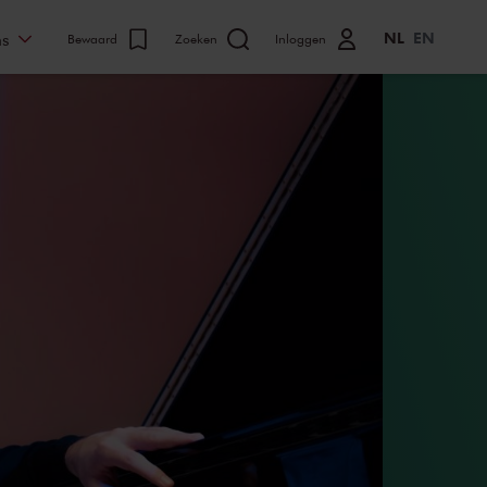
NL
EN
ns
Bewaard
Zoeken
Inloggen