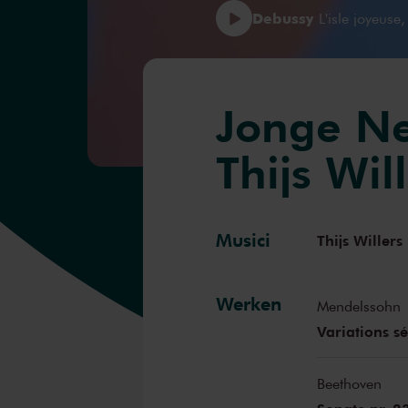
Debussy
L'isle joyeuse,
Jonge Ne
Thijs Wil
Musici
Thijs Willers
Werken
Mendelssohn
Variations sé
Beethoven