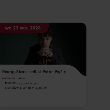
wo 23 sep. 2026
Rising Stars: cellist Petar Pejčić
met onder andere
Piazzolla
Le grand tango
Sjostakovitsj
Sonate in d, op. 40