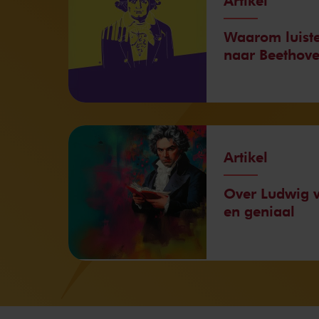
Artikel
Waarom luiste
naar Beethov
Artikel
Over Ludwig v
en geniaal