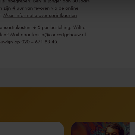
rijs inbegrepen. Ben je jonger dan 30 jaar?
n zijn 4 uur van tevoren via de online
r.
Meer informatie over sprintkaarten
transactiekosten: € 5 per bestelling. Wilt u
ellen? Mail naar kassa@concertgebouw.nl
ouwlijn op 020 – 671 83 45.