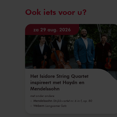
Ook iets voor u?
za 29 aug. 2026
Het Isidore String Quartet
inspireert met Haydn en
Mendelssohn
met onder andere
Mendelssohn
Strijkkwartet nr. 6 in f, op. 80
Webern
Langsamer Satz