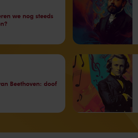
ren we nog steeds
en?
an Beethoven: doof