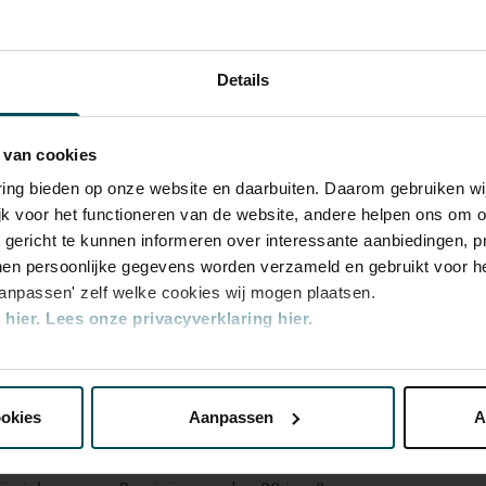
et de schijnwerper op uitzonderlijk muzikaal
Details
intieme setting van de Kleine Zaal laten
pertoire dat zij met overtuiging en
rengen. De werken liggen hun na aan het
 van cookies
elen, te verrassen en uit te dagen – niet
varing bieden op onze website en daarbuiten. Daarom gebruiken 
ar ook de luisteraar. Van barokke
jk voor het functioneren van de website, andere helpen ons om o
 expressie tot hedendaagse klanken: alle
u gericht te kunnen informeren over interessante aanbiedingen, p
In zorgvuldig samengestelde, afwisselende
en persoonlijke gegevens worden verzameld en gebruikt voor he
Rang
Rang
Nederlanders hun veelzijdigheid,
aanpassen' zelf welke cookies wij mogen plaatsen.
1
2
lef, en laten zij horen hoe levend en relevant
hier.
Lees onze privacyverklaring hier.
dag is.
nze website kunt u uw toestemming op elk moment wijzigen of i
€ 25,00
€ 19,00
ookies
Aanpassen
A
erden
die uw gegevens kunnen ontvangen en verwerken.