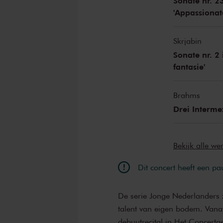
Sonate nr. 23
'Appassionat
Skrjabin
Sonate nr. 2 
fantasie'
Brahms
Drei Interme
Bekijk alle w
Dit concert heeft een pa
De serie Jonge Nederlanders z
talent van eigen bodem. Vanav
debuutrecital in Het Concertg