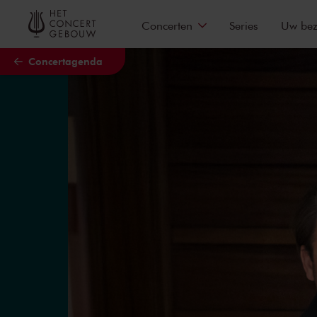
Naar hoofdcontent
Concerten
Series
Uw be
Concertagenda