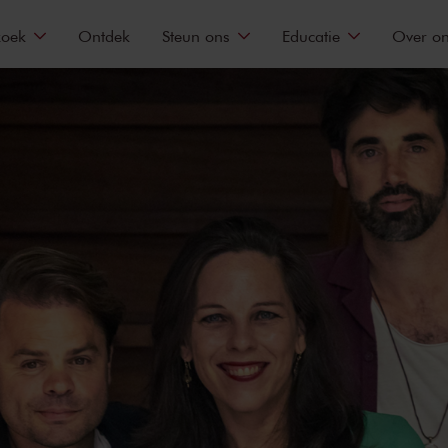
zoek
Ontdek
Steun ons
Educatie
Over o