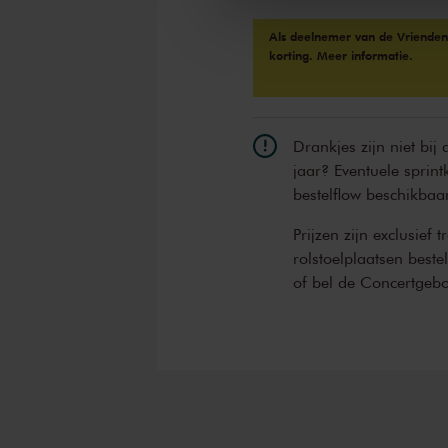
Als deelnemer van de VriendenL
korting.
Meer informatie.
Drankjes zijn niet bij
jaar? Eventuele sprint
bestelflow beschikbaa
Prijzen zijn exclusief 
rolstoelplaatsen best
of bel de Concertgeb