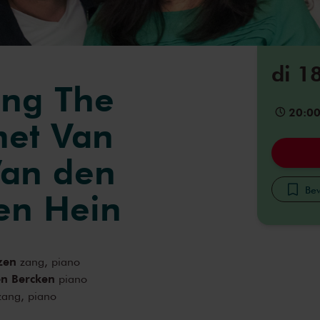
di 1
ing The
20:0
met Van
Van den
Bew
en Hein
zen
zang, piano
en Bercken
piano
ang, piano