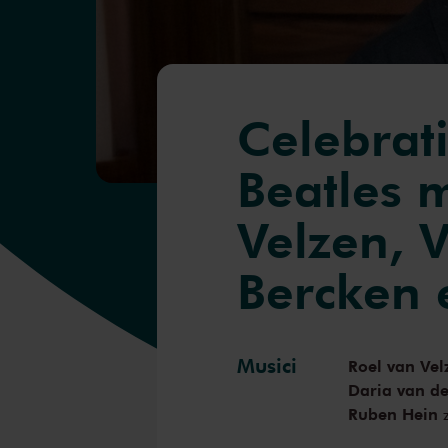
Celebrat
Beatles 
Velzen, 
Bercken 
Musici
Roel van Vel
Daria van d
Ruben Hein
z