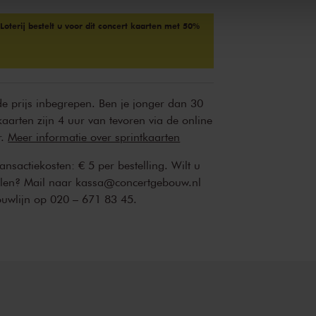
oterij bestelt u voor dit concert kaarten met 50%
 de prijs inbegrepen. Ben je jonger dan 30
kaarten zijn 4 uur van tevoren via de online
r.
Meer informatie over sprintkaarten
transactiekosten: € 5 per bestelling. Wilt u
ellen? Mail naar kassa@concertgebouw.nl
ouwlijn op 020 – 671 83 45.