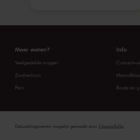
Meer weten?
Info
Veelgestelde vragen
Concertvri
Zaalverhuur
Maandblad
Pers
Route en p
Geluidsfragmenten mogelijk gemaakt door
ClassicsToGo