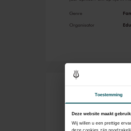
Fam
Genre
Edu
Organisator
Kaarten
Toestemming
Deze website maakt gebruik
Rang
1
Wij willen u een prettige er
deze cookies zijn noodzakeli