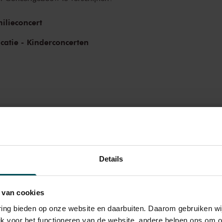
ilieconcert
catie - Kinderconcerten
Details
 van cookies
Rang
Rang
2
3
varing bieden op onze website en daarbuiten. Daarom gebruiken 
jk voor het functioneren van de website, andere helpen ons om o