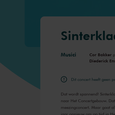
Sinterkla
Musici
Cor Bakker
p
Diederick En
Dit concert heeft geen 
Dat wordt spannend! Sinterklaa
naar Het Concertgebouw. Dat 
meezingconcert. Maar gaat all
jaar opnieuw om op tijd in H