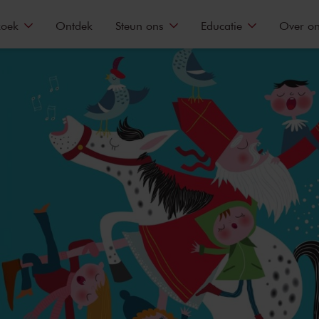
zoek
Ontdek
Steun ons
Educatie
Over o