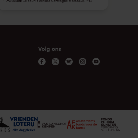
Messiaen
Le courlis cendré Catalogue d'oiseaux, I/42
Volg ons