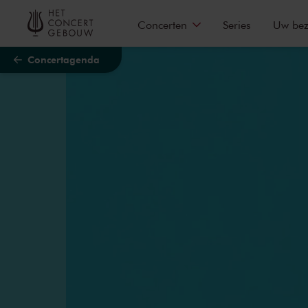
Naar hoofdcontent
Concerten
Series
Uw be
Concertagenda