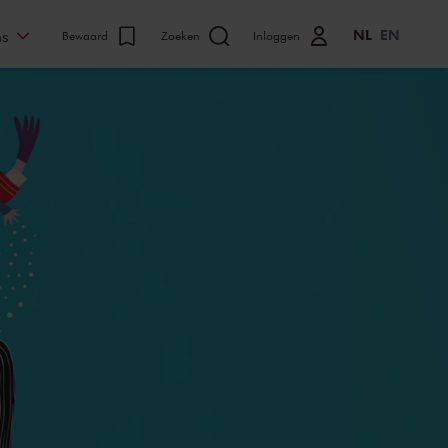
NL
EN
ns
Bewaard
Zoeken
Inloggen