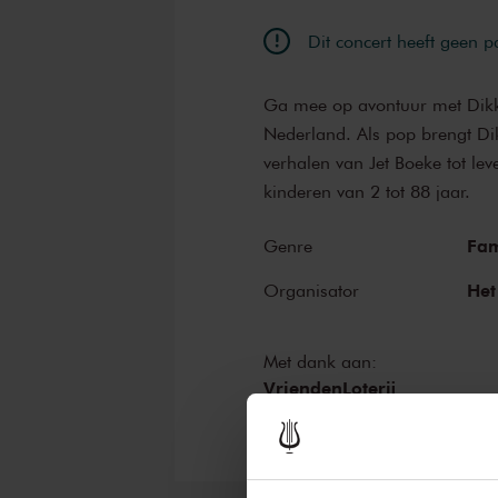
Dit concert heeft geen 
Ga mee op avontuur met Dikki
Nederland. Als pop brengt Dik
verhalen van Jet Boeke tot le
kinderen van 2 tot 88 jaar.
Fam
Genre
Het
Organisator
Met dank aan:
VriendenLoterij