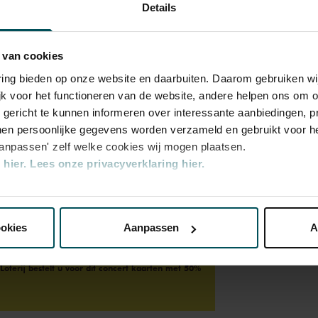
Details
 van cookies
varing bieden op onze website en daarbuiten. Daarom gebruiken 
jk voor het functioneren van de website, andere helpen ons om o
u gericht te kunnen informeren over interessante aanbiedingen, p
en persoonlijke gegevens worden verzameld en gebruikt voor he
aanpassen' zelf welke cookies wij mogen plaatsen.
hier.
Lees onze privacyverklaring hier.
nze website kunt u uw toestemming op elk moment wijzigen of i
ookies
Aanpassen
A
erden
die uw gegevens kunnen ontvangen en verwerken.
oterij bestelt u voor dit concert kaarten met 50%