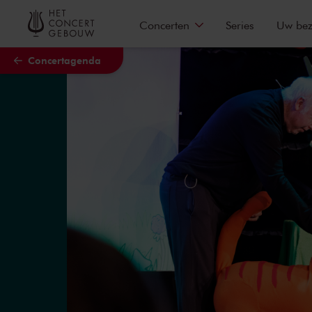
Naar hoofdcontent
Concerten
Series
Uw be
Concertagenda