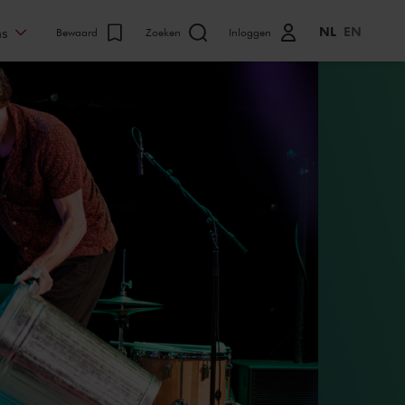
NL
EN
ns
Bewaard
Zoeken
Inloggen