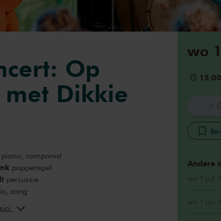
wo 1
ncert: Op
15:0
 met Dikkie
Bew
piano, componist
Andere 
ink
poppenspel
t
wo 1 jul.
percussie
lo, zang
wo 1 jul.
ma
regie
sici