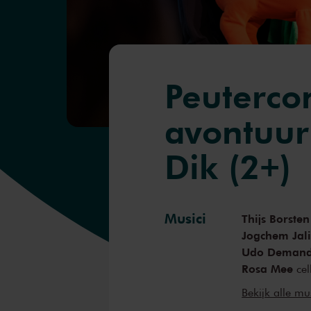
Peuterco
avontuur
Dik (2+)
Musici
Thijs Borsten
Jogchem Jal
Udo Demand
Rosa Mee
cel
Mark Haaye
Bekijk alle mu