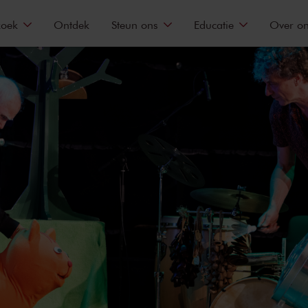
zoek
Ontdek
Steun ons
Educatie
Over o