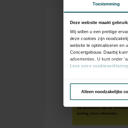
Toestemming
Kaarten
Deze website maakt gebruik
Wij willen u een prettige er
deze cookies zijn noodzakeli
website te optimaliseren en 
Rang
Concertgebouw. Daarbij kunn
Standaard
advertenties. U kunt onder '
Lees onze cookieverklaring 
Standaard
€ 12,00
Via de
cookieverklaring
op o
Alleen noodzakelijke c
We werken samen met
32 d
Als deelnemer van de VriendenL
korting.
Meer informatie.