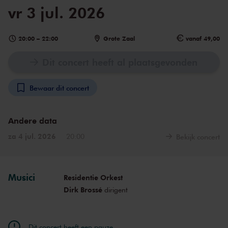
vr 3 jul. 2026
20:00
–
22:00
Grote Zaal
vanaf 49,00
Dit concert heeft al plaatsgevonden
Bewaar dit concert
Andere data
za 4 jul. 2026
20:00
Bekijk concert
Musici
Residentie Orkest
Dirk Brossé
dirigent
Dit concert heeft een pauze