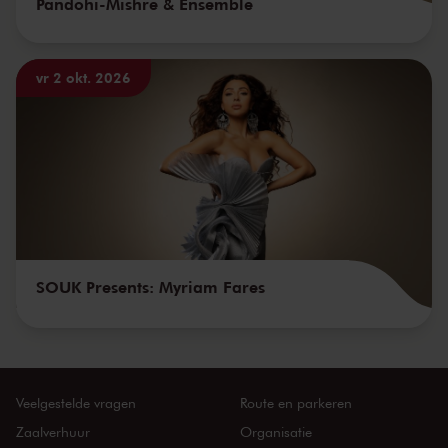
Pandohi-Mishre & Ensemble
vr 2 okt. 2026
SOUK Presents: Myriam Fares
Veelgestelde vragen
Route en parkeren
Zaalverhuur
Organisatie