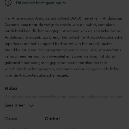
Dit concert heeft geen pauze
Het Amsterdams Andalusisch Orkest (AAO) neemt je in
Andalusian
Currents
mee naar de verfijnde wereld van de nubat, complexe
muziekstukken die het hoogtepunt vormen van de klassieke Arabo-
Andalusische muziek. Zo brengt het orkest het Arabo-Andalusische
repertoire, dat het kloppend hart vormt van het orkest, buiten
Marokko tot leven. Het programma vertelt een uniek, Amsterdams
verhaal: een verhaal van diversiteit en samenwerking, tot stand
gebracht door een groep gepassioneerde muzikanten met
verschillende achtergronden, verbonden door een gedeelde liefde
voor de Arabo-Andalusische muziek.
Nuba
De nuba is een samensmelting van muziek en poëzie, vergelijkbaar
met een suite in de Westerse klassieke muziek. Het vormt het
Lees meer
hoogtepunt van de klassieke Arabo-Andalusische muziek. De
veelzijdige muzikant Ziryab perfectioneerde de nuba in zijn
Global
Genre
muziekschool in het 9e-eeuwse Córdoba en creëerde een oeuvre
van 24 nubat, één voor elk uur van de dag. Geïnspireerd door de