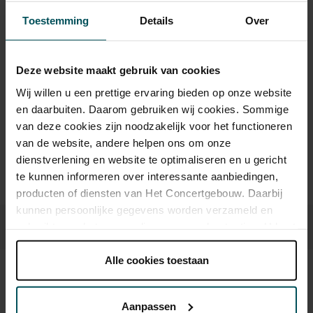
Toestemming
Details
Over
Drankjes zijn niet bij de prijs inbegrepen. Ben je jonger dan
30 jaar? Eventuele sprintkaarten zijn 4 uur van tevoren via de
Deze website maakt gebruik van cookies
online bestelflow beschikbaar.
Meer informatie over
sprintkaarten
Wij willen u een prettige ervaring bieden op onze website
en daarbuiten. Daarom gebruiken wij cookies. Sommige
Prijzen zijn exclusief transactiekosten: € 5 per bestelling. Wilt
van deze cookies zijn noodzakelijk voor het functioneren
u rolstoelplaatsen bestellen? Mail naar
kassa@concertgebouw.nl of bel de Concertgebouwlijn op
van de website, andere helpen ons om onze
020 – 671 83 45.
dienstverlening en website te optimaliseren en u gericht
te kunnen informeren over interessante aanbiedingen,
producten of diensten van Het Concertgebouw. Daarbij
kunnen persoonlijke gegevens worden verzameld en
gebruikt voor het personaliseren van advertenties. U kunt
onder 'aanpassen' zelf welke cookies wij mogen
plaatsen.
Alle cookies toestaan
Lees onze cookieverklaring hier.
Lees onze
Beeld en geluid
privacyverklaring hier.
Aanpassen