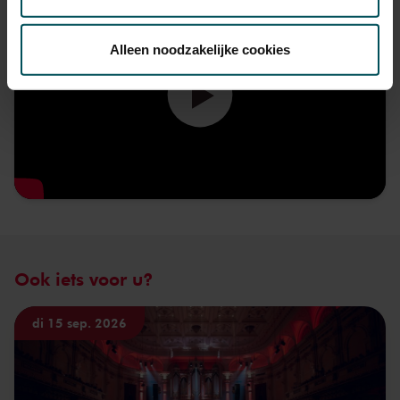
Via de
cookieverklaring
op onze website kunt u uw
toestemming op elk moment wijzigen of intrekken.
Alleen noodzakelijke cookies
We werken samen met
32 derden
die uw gegevens
kunnen ontvangen en verwerken.
Ook iets voor u?
di 15 sep. 2026