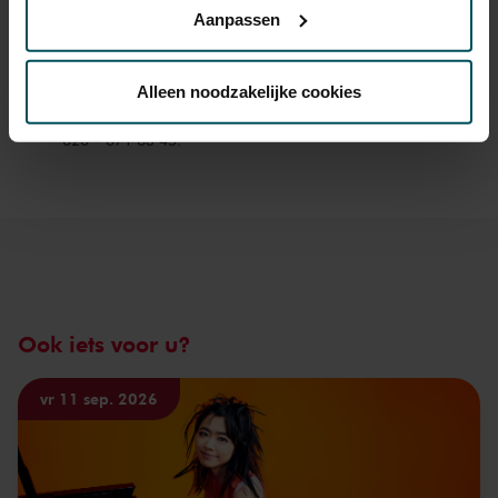
online bestelflow beschikbaar.
Meer informatie over
Aanpassen
sprintkaarten
Via de
cookieverklaring
op onze website kunt u uw
Prijzen zijn exclusief transactiekosten: € 5 per bestelling. Wilt
toestemming op elk moment wijzigen of intrekken.
Alleen noodzakelijke cookies
u rolstoelplaatsen bestellen? Mail naar
kassa@concertgebouw.nl of bel de Concertgebouwlijn op
020 – 671 83 45.
We werken samen met
32 derden
die uw gegevens
kunnen ontvangen en verwerken.
Ook iets voor u?
vr 11 sep. 2026