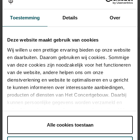
van Pergolesi krijgt een onaardse glans.
Dominicuskerk
Toestemming
Details
Over
De sfeer en de akoestiek van de Dominicuskerk dragen daar zeker
aan bij. De ZaterdagMatinee maakt een bijzondere uitstap naar
Deze website maakt gebruik van cookies
deze neogotische kerk aan de Spuistraat, ontworpen door Pierre
Cuypers (Centraal Station en Rijksmuseum) en gebouwd in dezelfde
Wij willen u een prettige ervaring bieden op onze website
periode als Het Concertgebouw. Een Griekse traditional, werken
en daarbuiten. Daarom gebruiken wij cookies. Sommige
van onbekende barokmeesters en van Arvo Pärt maken het
Kaarten
van deze cookies zijn noodzakelijk voor het functioneren
programma compleet.
van de website, andere helpen ons om onze
dienstverlening en website te optimaliseren en u gericht
‘Het meest volmaakte en ontroerende duet dat ooit uit de pen van
Rang Standaard
te kunnen informeren over interessante aanbiedingen,
een componist is gevloeid.’ - Filosoof Jean-Jacques Rousseau over
producten of diensten van Het Concertgebouw. Daarbij
het openingsdeel van Pergolesi’s
Stabat mater
.
kunnen persoonlijke gegevens worden verzameld en
Standaard
€ 63,00
gebruikt voor het personaliseren van advertenties. U kunt
onder 'aanpassen' zelf welke cookies wij mogen
plaatsen.
Alle cookies toestaan
Drankjes zijn bij de prijs inbegrepen. Ben je jonger dan 30
Lees onze cookieverklaring hier.
Lees onze
jaar? Eventuele sprintkaarten zijn 4 uur van tevoren via de
privacyverklaring hier.