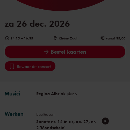
za 26 dec. 2026
14:15
–
16:35
Kleine Zaal
vanaf 35,00
Bestel kaarten
Bewaar dit concert
Musici
Regina Albrink
piano
Werken
Beethoven
Sonate nr. 14 in cis, op. 27, nr.
2 'Mondschein'