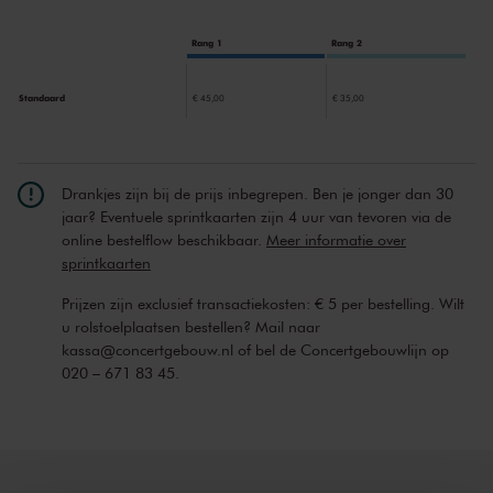
Gottschalk kwam uit Amerika en ging als klein jongetje naar Parijs,
mét de muziek waarmee hij was grootgebracht. Opwindend,
Rang 1
Rang 2
opzwepend - maar ánders, geen Beethoven ofzo. En heel Europa
heeft er van gedreund.
Standaard
€ 45,00
€ 35,00
Drankjes zijn bij de prijs inbegrepen. Ben je jonger dan 30
jaar? Eventuele sprintkaarten zijn 4 uur van tevoren via de
online bestelflow beschikbaar.
Meer informatie over
sprintkaarten
Prijzen zijn exclusief transactiekosten: € 5 per bestelling. Wilt
u rolstoelplaatsen bestellen? Mail naar
kassa@concertgebouw.nl of bel de Concertgebouwlijn op
020 – 671 83 45.