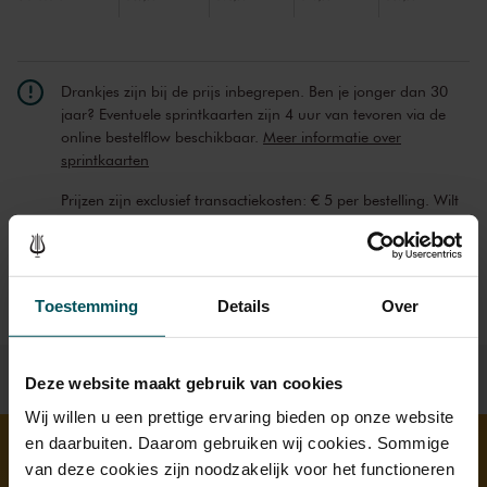
Drankjes zijn bij de prijs inbegrepen. Ben je jonger dan 30
jaar? Eventuele sprintkaarten zijn 4 uur van tevoren via de
online bestelflow beschikbaar.
Meer informatie over
sprintkaarten
Prijzen zijn exclusief transactiekosten: € 5 per bestelling. Wilt
u rolstoelplaatsen bestellen? Mail naar
kassa@concertgebouw.nl of bel de Concertgebouwlijn op
020 – 671 83 45.
Toestemming
Details
Over
Deze website maakt gebruik van cookies
Wij willen u een prettige ervaring bieden op onze website
en daarbuiten. Daarom gebruiken wij cookies. Sommige
van deze cookies zijn noodzakelijk voor het functioneren