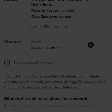
Netherlands
Pieter Jan Leusink
dirigent
Olga Zinovieva
sopraan
Lilian Tong
sopraan
Bekijk alle musici
Aleksan Chobanov
countertenor
Martinus Leusink
tenor
Thilo Dahlmann
Werken
bas
Händel
Messiah, HWV 56
Dit concert heeft een pauze
The Bach Choir & Orchestra of the Netherlands brengt Händels
wereldberoemde
Messiah
, met solisten als Olga Zinovieva, Aleksan
Chobanov, Martinus Leusink en Thilo Dahlmann.
Händels Messiah: een tijdloos meesterwerk
Beleef Händels wereldberoemde
Messiah
in Het Concertgebouw in
Amsterdam. Dit iconische oratorium uit 1742 behoort tot de