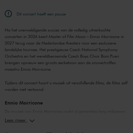
Dit concert heeft een pauze
Na het overweldigende succes van de volledig uitverkochte
concerten in 2026 keert
Master of Film Music – Ennio Morricone
in
2027 terug naar de Nederlandse theaters voor een exclusieve
landelijke tournee. Het prestigieuze Czech National Symphony
Orchestra en het wereldberoemde Czech Boys Choir Boni Pueri
brengen opnieuw een groots eerbetoon aan de onovertroffen
maestro Ennio Morricone.
Tijdens dit concert hoort u muziek uit verschillende films, de films zelf
worden niet vertoond.
Ennio Morricone
De muziek van Ennio Morricone raakt al generaties lang miljoenen
mensen over de hele wereld. Zijn naam én zijn composities zijn
Lees meer
onlosmakelijk verbonden met de grootste filmklassiekers aller
tijden. Denk aan de iconische melodieën uit
Once Upon a Time in