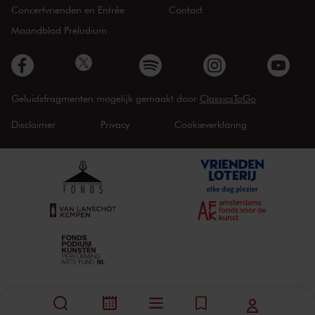
Concertvrienden en Entrée
Contact
Maandblad Preludium
Geluidsfragmenten mogelijk gemaakt door
ClassicsToGo
Disclaimer
Privacy
Cookieverklaring