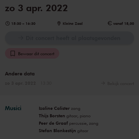
zo 3 apr. 2022
15:30
–
16:30
Kleine Zaal
vanaf 18,00
Dit concert heeft al plaatsgevonden
Bewaar dit concert
Andere data
zo 3 apr. 2022
13:30
Bekijk concert
Musici
Izaline Calister
zang
Thijs Borsten
gitaar, piano
Peer de Graaf
percussie, zang
Stefan Blankestijn
gitaar
Kiki Jaski
regie