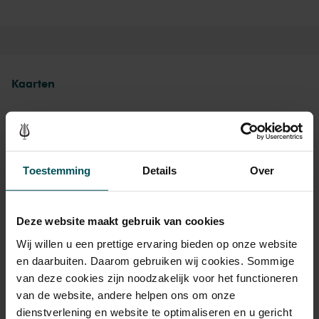
Kaarten
Rang 1
Toestemming
Details
Over
Standaard
€ 18,00
Kinderen t/m 12 jaar
€ 17,00
Deze website maakt gebruik van cookies
Wij willen u een prettige ervaring bieden op onze website
en daarbuiten. Daarom gebruiken wij cookies. Sommige
Drankjes zijn bij de prijs inbegrepen. Ben je jonger dan 30
jaar? Eventuele sprintkaarten zijn 4 uur van tevoren via de
van deze cookies zijn noodzakelijk voor het functioneren
online bestelflow beschikbaar.
Meer informatie over
van de website, andere helpen ons om onze
sprintkaarten
dienstverlening en website te optimaliseren en u gericht