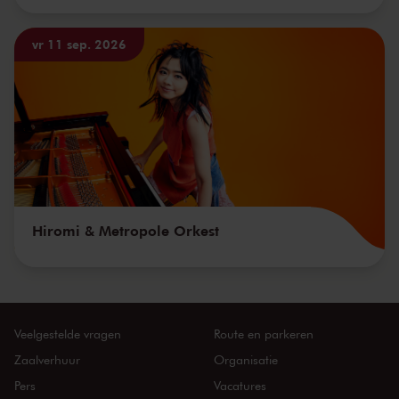
vr 11 sep. 2026
Hiromi & Metropole Orkest
Veelgestelde vragen
Route en parkeren
Zaalverhuur
Organisatie
Pers
Vacatures