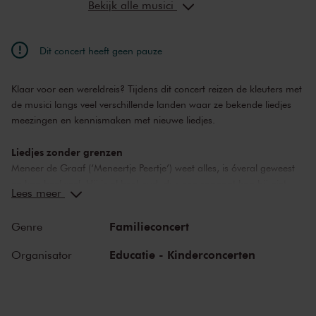
Bekijk alle musici
Dit concert heeft geen pauze
Klaar voor een wereldreis? Tijdens dit concert reizen de kleuters met
de musici langs veel verschillende landen waar ze bekende liedjes
meezingen en kennismaken met nieuwe liedjes.
Liedjes zonder grenzen
Meneer de Graaf (‘Meneertje Peertje’) weet alles, is óveral geweest
en kan heel veel. Hij is al heel oud, dus een spagaat kan hij niet
Lees meer
meer, maar daar wil hij zelf niks van weten. Hij is jong van geest,
houdt van vertellen en neemt je mee op reis over de wereld. Dat
Familieconcert
Genre
doet hij niet alleen, maar samen met zijn muziekvrienden én zijn
dokter. Onderweg raakt hij weleens iets kwijt. Waar is bijvoorbeeld
Educatie - Kinderconcerten
Organisator
zijn ruimtepak gebleven? Zonder deze uitrusting kan hij onmogelijk
naar zijn laatste bestemming... de maan!