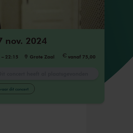
7 nov. 2024
5
–
22:15
Grote Zaal
vanaf 75,00
Dit concert heeft al plaatsgevonden
aar dit concert