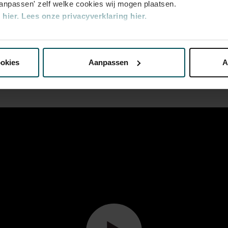
aanpassen' zelf welke cookies wij mogen plaatsen.
hier.
Lees onze privacyverklaring hier.
nze website kunt u uw toestemming op elk moment wijzigen of i
ookies
Aanpassen
A
erden
die uw gegevens kunnen ontvangen en verwerken.