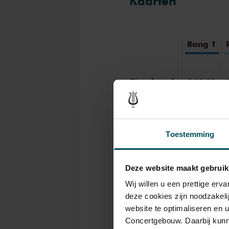
Kaarten
de Grote Zaal misschien wel zi
is fantastisch. De klank is zo
het reist, stroomt door de rui
Rang 1
Einaudi voor het laatst te ga
concertserie betoverde hij dri
eenmalig weer terug, aan de p
Standaard
€ 99,00
Drankjes zijn niet bij
Toestemming
jaar? Eventuele sprint
bestelflow beschikbaa
Deze website maakt gebruik
Prijzen zijn exclusief 
Wij willen u een prettige er
rolstoelplaatsen best
deze cookies zijn noodzakeli
of bel de Concertgeb
website te optimaliseren en 
Concertgebouw. Daarbij kunn