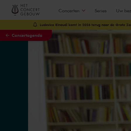
Naar hoofdcontent
Concerten
Series
Uw be
Ludovico Einaudi komt in 2026 terug naar de Grote Za
Concertagenda