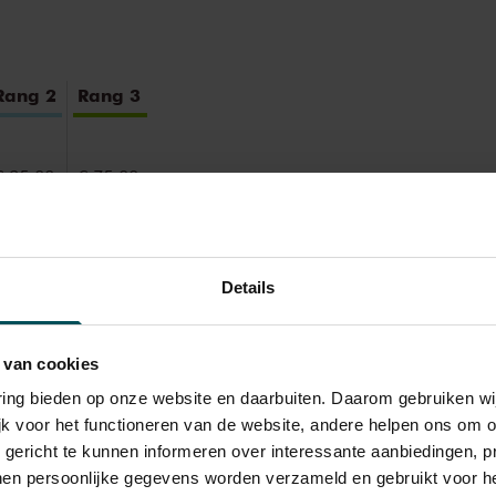
jn meest geliefde zaal is: 'De akoestiek hier
 open en schitterend. Hier ademt het geluid,
mte. Dat is echt magisch.' In 2022 was
Rang 2
Rang 3
st in Amsterdam. Met zijn
Underwater
-
e dagen lang de Grote Zaal. Nu is hij
iano, begeleid door dertien strijkers.
€ 95,00
€ 75,00
 de prijs inbegrepen. Ben je jonger dan 30
Details
kaarten zijn 4 uur van tevoren via de online
r.
Meer informatie over sprintkaarten
 van cookies
transactiekosten: € 5 per bestelling. Wilt u
varing bieden op onze website en daarbuiten. Daarom gebruiken 
ellen? Mail naar kassa@concertgebouw.nl
jk voor het functioneren van de website, andere helpen ons om o
ouwlijn op 020 – 671 83 45.
u gericht te kunnen informeren over interessante aanbiedingen, p
en persoonlijke gegevens worden verzameld en gebruikt voor he