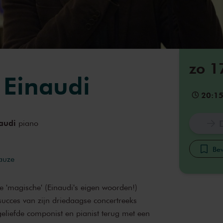
zo 1
 Einaudi
20:1
audi
piano
Bew
pauze
e 'magische' (Einaudi's eigen woorden!)
ucces van zijn driedaagse concertreeks
eliefde componist en pianist terug met een