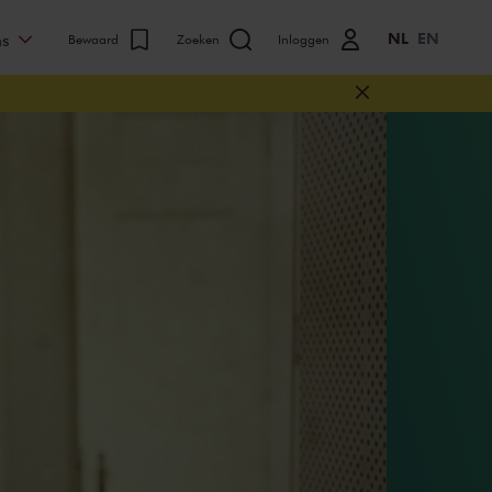
NL
EN
ns
Bewaard
Zoeken
Inloggen