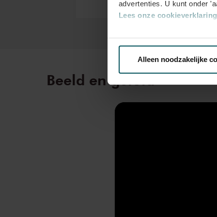
advertenties. U kunt onder '
Lees onze cookieverklaring 
Via de
cookieverklaring
op o
Alleen noodzakelijke c
We werken samen met
32 d
Beeld en geluid