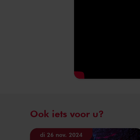
Ook iets voor u?
di 26 nov. 2024