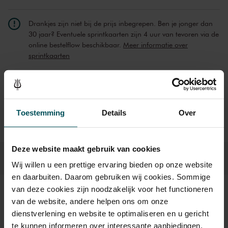
Drankjes zijn niet bij de prijs inbegrepen. Ben je jonger dan
30 jaar? Eventuele sprintkaarten zijn 4 uur van tevoren via de
online bestelflow beschikbaar.
Meer informatie over
sprintkaarten
Prijzen zijn exclusief transactiekosten: € 5 per bestelling. Wilt
u rolstoelplaatsen bestellen? Mail naar
kassa@concertgebouw.nl of bel de Concertgebouwlijn op
020 – 671 83 45.
Toestemming
Details
Over
Deze website maakt gebruik van cookies
Wij willen u een prettige ervaring bieden op onze website
en daarbuiten. Daarom gebruiken wij cookies. Sommige
van deze cookies zijn noodzakelijk voor het functioneren
Beeld en geluid
van de website, andere helpen ons om onze
dienstverlening en website te optimaliseren en u gericht
te kunnen informeren over interessante aanbiedingen,