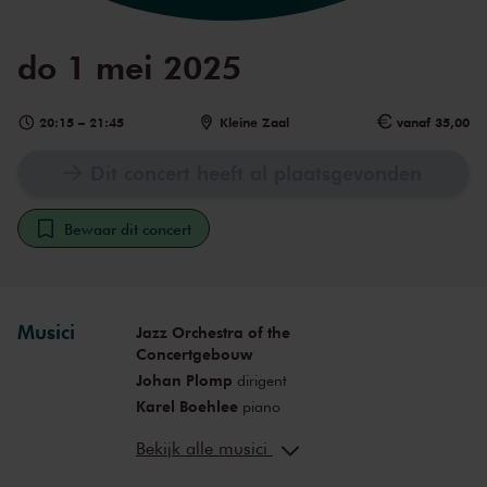
do 1 mei 2025
20:15
–
21:45
Kleine Zaal
vanaf 35,00
Dit concert heeft al plaatsgevonden
Bewaar dit concert
Musici
Jazz Orchestra of the
Concertgebouw
Johan Plomp
dirigent
Karel Boehlee
piano
Hermine Deurloo
harmonica
Bekijk alle musici
Philip Huff
presentatie