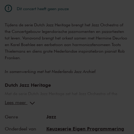
Dit concert heeft geen pauze
Tijdens de serie Dutch Jazz Heritage brengt het Jazz Orchestra of
the Concertgebouw legendarische jazzmomenten en jazzartiesten
tot leven. Vanavond brengt het orkest samen met Hermine Deurloo
en Karel Boehlee een eerbetoon aan harmonicafenomeen Toots
Thielemans en diens grote Nederlandse inspiratiebron pianist Rob
Franken.
In samenwerking met het Nederlands Jazz Archief.
Dutch Jazz Heritage
Met de serie Dutch Jazz Heritage zet het Jazz Orchestra of the
Concertgebouw samen met het Nederlands Jazz Archief de
Lees meer
schijnwerpers op unieke historische jazzmomenten en jazzartiesten.
Deze editie van Dutch Jazz Heritage staat in het teken van
Jazz
Genre
mondharmonicalegende Toots Thielemans en zijn samenwerking
met Fender Rhodes-pionier Rob Franken.
Keuzeserie Eigen Programmering
Onderdeel van