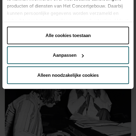
producten of diensten van Het Concertgebouw. Daarbij
kunnen persoonlijke gegevens worden verzameld en
gebruikt voor het personaliseren van advertenties. U kunt
onder 'aanpassen' zelf welke cookies wij mogen
plaatsen.
Alle cookies toestaan
Lees onze cookieverklaring hier.
Lees onze
privacyverklaring hier.
Aanpassen
Via de
cookieverklaring
op onze website kunt u uw
toestemming op elk moment wijzigen of intrekken.
Alleen noodzakelijke cookies
We werken samen met
32 derden
die uw gegevens
kunnen ontvangen en verwerken.