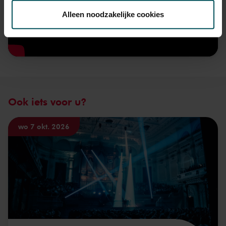
toestemming op elk moment wijzigen of intrekken.
Alleen noodzakelijke cookies
We werken samen met
32 derden
die uw gegevens
kunnen ontvangen en verwerken.
Ook iets voor u?
wo 7 okt. 2026