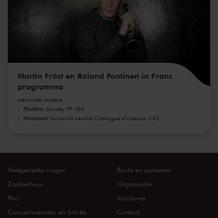
Martin Fröst en Roland Pontinen in Frans
programma
met onder andere
Poulenc
Sonate, FP 184
Messiaen
Le courlis cendré Catalogue d'oiseaux, I/42
Veelgestelde vragen
Route en parkeren
Zaalverhuur
Organisatie
Pers
Vacatures
Concertvrienden en Entrée
Contact