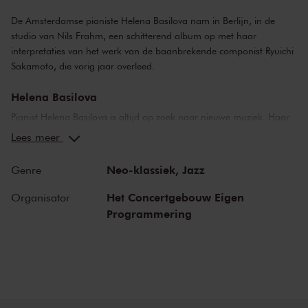
De Amsterdamse pianiste Helena Basilova nam in Berlijn, in de
studio van Nils Frahm, een schitterend album op met haar
interpretaties van het werk van de baanbrekende componist Ryuichi
Sakamoto, die vorig jaar overleed.
Helena Basilova
Pianist Helena Basilova is altijd op zoek naar nieuwe muziek. Haar
vader - een vooraanstaand componist die studeerde bij Alfred
Lees meer
Schnittke - schreef werken voor haar toen ze nog jong was.
Sindsdien is het samenwerken met levende componisten en
Neo-klassiek,
Jazz
Genre
hedendaagse muziekprojecten voortdurend belangrijk voor haar
geweest. De ontdekking van de muziek van Ryuichi Sakamoto
Het Concertgebouw Eigen
Organisator
zorgde ervoor dat Helena op zoek ging naar nieuwe mogelijkheden
Programmering
van de pianoklank en experimenteren met elektronische muziek.
Het recente overlijden van componist Ryuichi Sakamoto maakte dat
Helena een album met zijn pianowerken op wilde nemen. Gedreven
door liefde en bewondering voor zijn muziek is het album,
opgenomen in de studio van Nils Frahm, een eerbetoon aan deze
baanbrekende componist, aan zijn muzikale nalatenschap en aan