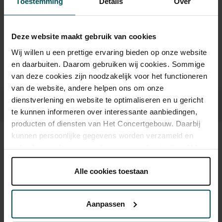
Toestemming
Details
Over
sprintkaarten
Prijzen zijn exclusief transactiekosten: € 5 per bestelling. Wilt
u rolstoelplaatsen bestellen? Mail naar
Deze website maakt gebruik van cookies
kassa@concertgebouw.nl of bel de Concertgebouwlijn op
Wij willen u een prettige ervaring bieden op onze website
020 – 671 83 45.
en daarbuiten. Daarom gebruiken wij cookies. Sommige
van deze cookies zijn noodzakelijk voor het functioneren
van de website, andere helpen ons om onze
dienstverlening en website te optimaliseren en u gericht
te kunnen informeren over interessante aanbiedingen,
producten of diensten van Het Concertgebouw. Daarbij
kunnen persoonlijke gegevens worden verzameld en
Beeld en geluid
gebruikt voor het personaliseren van advertenties. U kunt
onder 'aanpassen' zelf welke cookies wij mogen
plaatsen.
Alle cookies toestaan
Lees onze cookieverklaring hier.
Lees onze
privacyverklaring hier.
Aanpassen
Via de
cookieverklaring
op onze website kunt u uw