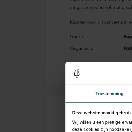
magische avond vol met pracht
Kaarten voor dit concert zijn 
Po
Genre
Paa
Organisator
Toestemming
Kaarten
Deze website maakt gebruik
Wij willen u een prettige er
deze cookies zijn noodzakeli