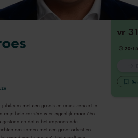
vr 3
roes
20:1
Bew
uze
ig jubileum met een groots en uniek concert in
 mijn hele carrière is er eigenlijk maar één
 gestaan en dat is het imponerende
wachten om samen met een groot orkest en
ijke avond van te maken'. Het wordt een