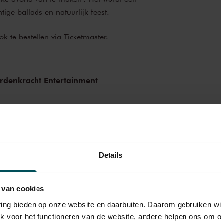
ige ballads en natuurlijk feest.
ook te bestellen via
Ticketmaster
.
p
rdenkracht Entertainment
Details
 van cookies
varing bieden op onze website en daarbuiten. Daarom gebruiken 
jk voor het functioneren van de website, andere helpen ons om o