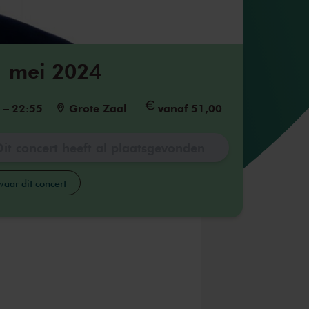
1 mei 2024
5
–
22:55
Grote Zaal
vanaf 51,00
Dit concert heeft al plaatsgevonden
aar dit concert