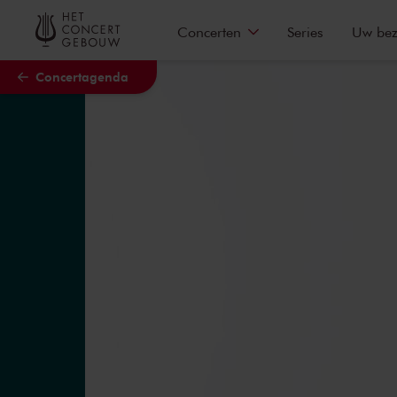
Naar hoofdcontent
Concerten
Series
Uw be
Concertagenda