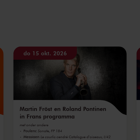
do 15 okt. 2026
Martin Fröst en Roland Pontinen
in Frans programma
met onder andere
Poulenc
Sonate, FP 184
Messiaen
Le courlis cendré Catalogue d'oiseaux, I/42