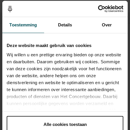
‘een brug naar het Hogere’. Dit werk verkent een spirituele wereld
waarvan anderen hooguit kunnen dromen; bij Skrjabin sta je er
middenin. En oh, wat is het orkest hier een caleidoscoop van
verblindende kleuren.
Toestemming
Details
Over
Kaarten
Deze website maakt gebruik van cookies
Wij willen u een prettige ervaring bieden op onze website
Rang 1+
Rang 1
Rang 2
Rang 3
Rang 4
en daarbuiten. Daarom gebruiken wij cookies. Sommige
van deze cookies zijn noodzakelijk voor het functioneren
Standaard
€ 129,00
€ 90,00
€ 70,00
€ 49,00
€ 20,00
van de website, andere helpen ons om onze
dienstverlening en website te optimaliseren en u gericht
te kunnen informeren over interessante aanbiedingen,
producten of diensten van Het Concertgebouw. Daarbij
Drankjes zijn bij de prijs inbegrepen. Ben je jonger dan 30
kunnen persoonlijke gegevens worden verzameld en
jaar? Eventuele sprintkaarten zijn 4 uur van tevoren via de
online bestelflow beschikbaar.
Meer informatie over
gebruikt voor het personaliseren van advertenties. U kunt
sprintkaarten
onder 'aanpassen' zelf welke cookies wij mogen
plaatsen.
Alle cookies toestaan
Prijzen zijn exclusief transactiekosten: € 5 per bestelling. Wilt