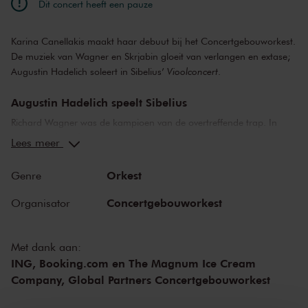
Dit concert heeft een pauze
Karina Canellakis maakt haar debuut bij het Concertgebouworkest.
De muziek van Wagner en Skrjabin gloeit van verlangen en extase;
Augustin Hadelich soleert in Sibelius’
Vioolconcert
.
Augustin Hadelich speelt Sibelius
Richard Wagner was de kampioen van de overtreffende trap. In
Tristan und Isolde
richt hij zijn telescoop op een verliefd paar. Hun
Lees meer
hartstocht is te groot voor het aardse leven, en dat levert uiterst
sensuele muziek op. Meer ingehouden passie hoor je in Sibelius’
Orkest
Genre
unieke
Vioolconcert
: geen typisch virtuozenstuk, maar een
droomreis door een mysterieus orkestraal landschap, met de
Concertgebouworkest
Organisator
fijnbesnaarde violist Augustin Hadelich als gids.
Karina Canellakis dirigeert Le poème de l’extase
Met dank aan:
ING, Booking.com en The Magnum Ice Cream
Karina Canellakis bewaart het hoogtepunt van vervoering voor het
Company, Global Partners Concertgebouworkest
laatst.
Le poème de l
’
extase
is één van de bijzonderste stukken van
de toch al buitengewone Alexander Skrjabin. Voor hem was muziek