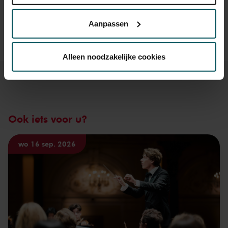
Lees onze cookieverklaring hier.
Lees onze
u rolstoelplaatsen bestellen? Mail naar
privacyverklaring hier.
kassa@concertgebouw.nl of bel de Concertgebouwlijn op
Aanpassen
020 – 671 83 45.
Via de
cookieverklaring
op onze website kunt u uw
toestemming op elk moment wijzigen of intrekken.
Alleen noodzakelijke cookies
We werken samen met
32 derden
die uw gegevens
kunnen ontvangen en verwerken.
Ook iets voor u?
wo 16 sep. 2026