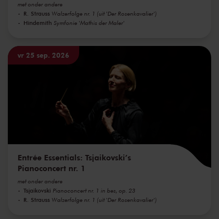
met onder andere
R. Strauss
Walzerfolge nr. 1 (uit 'Der Rosenkavalier')
Hindemith
Symfonie 'Mathis der Maler'
vr 25 sep. 2026
Entrée Essentials: Tsjaikovski’s
Pianoconcert nr. 1
met onder andere
Tsjaikovski
Pianoconcert nr. 1 in bes, op. 23
R. Strauss
Walzerfolge nr. 1 (uit 'Der Rosenkavalier')