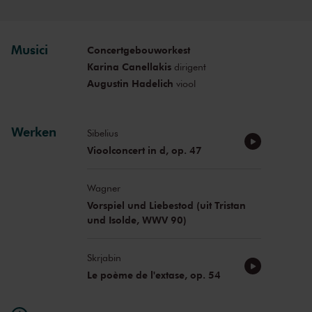
Musici
Concertgebouworkest
Karina Canellakis
dirigent
Augustin Hadelich
viool
Werken
Sibelius
Vioolconcert in d, op. 47
Wagner
Vorspiel und Liebestod (uit Tristan
und Isolde, WWV 90)
Skrjabin
Le poème de l'extase, op. 54