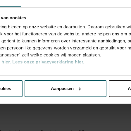
ma 10 mrt
2025
ma 10 mrt
 van cookies
2025
varing bieden op onze website en daarbuiten. Daarom gebruiken 
ma 12 me
jk voor het functioneren van de website, andere helpen ons om o
u gericht te kunnen informeren over interessante aanbiedingen, p
ma 12 me
en persoonlijke gegevens worden verzameld en gebruikt voor he
aanpassen' zelf welke cookies wij mogen plaatsen.
ma 12 me
hier.
Lees onze privacyverklaring hier.
nze website kunt u uw toestemming op elk moment wijzigen of i
ookies
Aanpassen
A
erden
die uw gegevens kunnen ontvangen en verwerken.