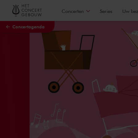
Naar hoofdcontent
Concerten
Series
Uw be
Concertagenda