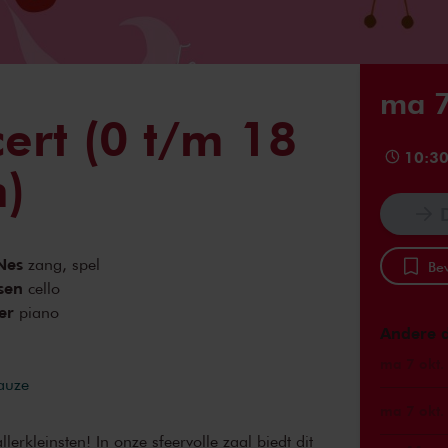
ma 7
ert (0 t/m 18
10:3
)
Nes
zang, spel
Bew
sen
cello
er
piano
Andere 
ma 7 okt.
pauze
ma 7 okt.
lerkleinsten! In onze sfeervolle zaal biedt dit