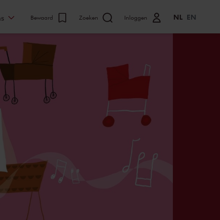
NL
EN
ns
Bewaard
Zoeken
Inloggen