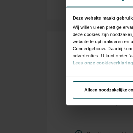
Deze website maakt gebruik
Wij willen u een prettige er
deze cookies zijn noodzakeli
website te optimaliseren en 
Kaarten
Concertgebouw. Daarbij kunn
advertenties. U kunt onder '
Lees onze cookieverklaring 
Rang
Via de
cookieverklaring
op o
Standaard
Alleen noodzakelijke c
We werken samen met
32 d
Standaard
€ 24,00