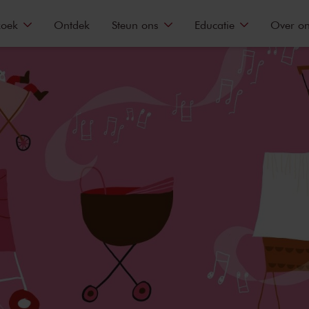
zoek
Ontdek
Steun ons
Educatie
Over o