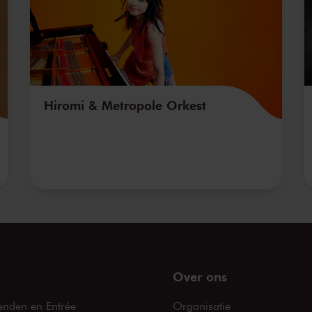
Hiromi & Metropole Orkest
Over ons
enden en Entrée
Organisatie