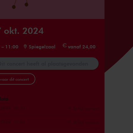
 okt. 2024
0
–
11:00
Spiegelzaal
vanaf 24,00
Dit concert heeft al plaatsgevonden
aar dit concert
data
 2024
09:30
Bekijk concert
 2024
11:30
Bekijk concert