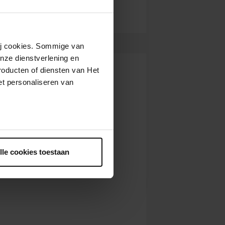
.
10:30
Bekijk concert
.
11:30
Bekijk concert
wij cookies. Sommige van
i 2025
09:30
Bekijk concert
nze dienstverlening en
roducten of diensten van Het
i 2025
10:30
Bekijk concert
t personaliseren van
i 2025
11:30
Bekijk concert
ntrekken.
lle cookies toestaan