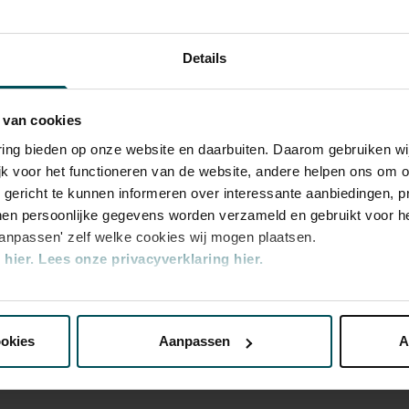
zo 22 dec
catie - Kinderconcerten
!
zo 22 dec
Details
tta krijgen een spannende brief; ze mogen
k plantje groeit het grootst? Stuiter lekker
zo 2 feb.
a-voorstelling boordevol bruisende en
 van cookies
zo 2 feb.
varing bieden op onze website en daarbuiten. Daarom gebruiken 
jk voor het functioneren van de website, andere helpen ons om o
zo 2 feb.
amenlijk project van Het Concertgebouw en
u gericht te kunnen informeren over interessante aanbiedingen, p
gelopen veertien jaar hebben duizenden
en persoonlijke gegevens worden verzameld en gebruikt voor he
za 8 feb.
certen in onze sfeervolle Koorzaal.
aanpassen' zelf welke cookies wij mogen plaatsen.
hier.
Lees onze privacyverklaring hier.
za 8 feb.
nze website kunt u uw toestemming op elk moment wijzigen of i
za 8 feb.
rd
ookies
Aanpassen
A
zo 9 feb.
erden
die uw gegevens kunnen ontvangen en verwerken.
zo 9 feb.