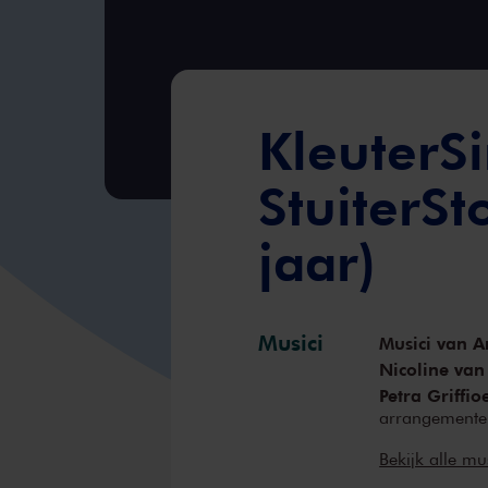
KleuterSi
StuiterSt
jaar)
Musici
Musici van A
Nicoline van
Petra Griffio
arrangemente
Inki Varga
vi
Bekijk alle mu
Anne-Bartje 