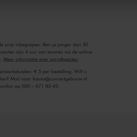
zo 9 feb.
 de prijs inbegrepen. Ben je jonger dan 30
kaarten zijn 4 uur van tevoren via de online
r.
Meer informatie over sprintkaarten
transactiekosten: € 5 per bestelling. Wilt u
ellen? Mail naar kassa@concertgebouw.nl
ouwlijn op 020 – 671 83 45.