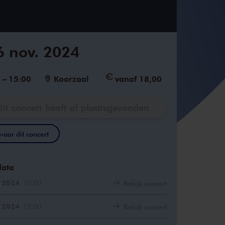
6 nov. 2024
0
–
15:00
Koorzaal
vanaf 18,00
Dit concert heeft al plaatsgevonden
aar dit concert
data
. 2024
10:00
Bekijk concert
. 2024
12:00
Bekijk concert