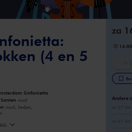
za 1
nfonietta:
14:0
okken (4 en 5
Bew
msterdam Sinfonietta
Andere 
 Santen
viool
en
viool, liedjes,
zo 27 okt
n
ool, altviool
zo 27 okt
sici
Fontein
altviool