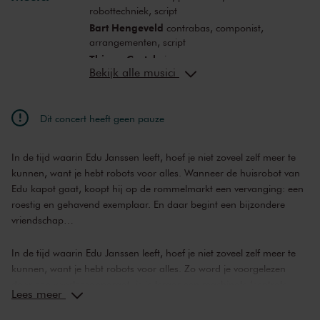
robottechniek, script
Bart Hengeveld
contrabas, componist,
arrangementen, script
Thierry Castel
piano
Bekijk alle musici
Jorn ten Hoopen
gitaar
Jasper van Hulten
drums
Jasper van Damme
saxofoon
Dit concert heeft geen pauze
Bogi Bakker
script, regie
Yara Brand
acteur, zang
In de tijd waarin Edu Janssen leeft, hoef je niet zoveel zelf meer te
Abel Leemans
acteur, zang
kunnen, want je hebt robots voor alles. Wanneer de huisrobot van
Wouter Tulp
decor
Edu kapot gaat, koopt hij op de rommelmarkt een vervanging: een
Rick van Dugteren
robottechniek
roestig en gehavend exemplaar. En daar begint een bijzondere
Creative Robotics
robottechniek
vriendschap…
Frank Doornbos
animaties, visuals
Harmen Sipkema
geluidsontwerp
In de tijd waarin Edu Janssen leeft, hoef je niet zoveel zelf meer te
Janna Driessens
script
kunnen, want je hebt robots voor alles. Zo word je voorgelezen
door een voorleesapparaat, is je leraar een machinale ‘centrale
Lees meer
rekenmeester’ en heb je er thuis eentje voor alle huishoudelijke
klusjes én voor je huiswerk. Wanneer de huisrobot van Edu kapot