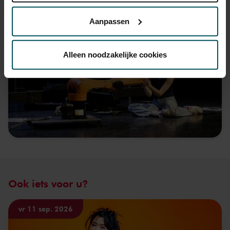
Beeld en geluid
privacyverklaring hier.
Aanpassen
Via de
cookieverklaring
op onze website kunt u uw
toestemming op elk moment wijzigen of intrekken.
Alleen noodzakelijke cookies
We werken samen met
32 derden
die uw gegevens
kunnen ontvangen en verwerken.
Ook iets voor u?
vr 11 sep. 2026