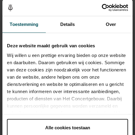
Kinderen t/m 12 jaar
€ 18,00
Toestemming
Details
Over
Drankjes zijn bij de prijs inbegrepen. Ben je jonger dan 30
jaar? Eventuele sprintkaarten zijn 4 uur van tevoren via de
online bestelflow beschikbaar.
Meer informatie over
Deze website maakt gebruik van cookies
sprintkaarten
Wij willen u een prettige ervaring bieden op onze website
Prijzen zijn exclusief transactiekosten: € 5 per bestelling. Wilt
en daarbuiten. Daarom gebruiken wij cookies. Sommige
u rolstoelplaatsen bestellen? Mail naar
van deze cookies zijn noodzakelijk voor het functioneren
kassa@concertgebouw.nl of bel de Concertgebouwlijn op
van de website, andere helpen ons om onze
020 – 671 83 45.
dienstverlening en website te optimaliseren en u gericht
te kunnen informeren over interessante aanbiedingen,
producten of diensten van Het Concertgebouw. Daarbij
kunnen persoonlijke gegevens worden verzameld en
gebruikt voor het personaliseren van advertenties. U kunt
onder 'aanpassen' zelf welke cookies wij mogen
plaatsen.
Alle cookies toestaan
Lees onze cookieverklaring hier.
Lees onze