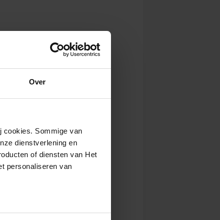
Over
wij cookies. Sommige van
nze dienstverlening en
roducten of diensten van Het
t personaliseren van
ntrekken.