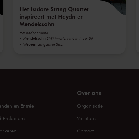
Het Isidore String Quartet
inspireert met Haydn en
Mendelssohn
met onder andere
Mendelssohn
Strijkkwartet nr. 6 in f, op. 80
Webern
Langsamer Satz
Over ons
enden en Entrée
Organisatie
 Preludium
Vacatures
arkeren
Contact