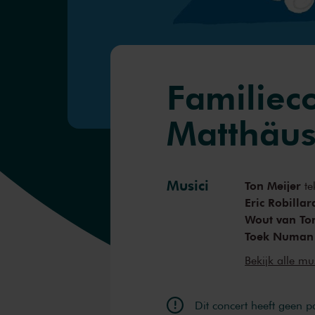
Familiec
Matthäus
Musici
Ton Meijer
te
Eric Robillar
Wout van To
Toek Numan
Arturo den 
Bekijk alle mu
Thomas Sar
Anne van Ec
Ursula Dutsc
Dit concert heeft geen 