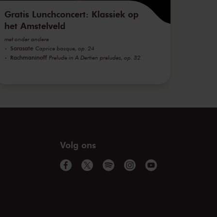
Gratis Lunchconcert: Klassiek op
het Amstelveld
met onder andere
Sarasate
Caprice basque, op. 24
Rachmaninoff
Prelude in A Dertien preludes, op. 32
Volg ons