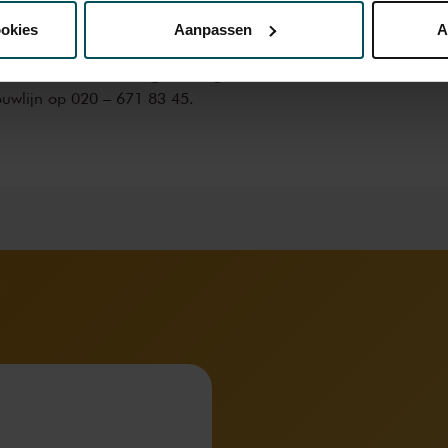
r.
Meer informatie over sprintkaarten
ookies
Aanpassen
A
transactiekosten: € 5 per bestelling. Wilt u
erden
die uw gegevens kunnen ontvangen en verwerken.
ellen? Mail naar kassa@concertgebouw.nl
ouwlijn op 020 – 671 83 45.