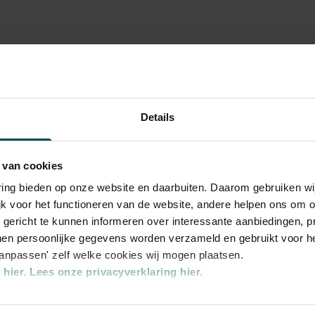
Details
 van cookies
00
varing bieden op onze website en daarbuiten. Daarom gebruiken 
jk voor het functioneren van de website, andere helpen ons om o
00
u gericht te kunnen informeren over interessante aanbiedingen, p
en persoonlijke gegevens worden verzameld en gebruikt voor he
aanpassen' zelf welke cookies wij mogen plaatsen.
hier.
Lees onze privacyverklaring hier.
rijs inbegrepen. Ben je jonger dan 30 jaar?
n zijn 4 uur van tevoren via de online
nze website kunt u uw toestemming op elk moment wijzigen of i