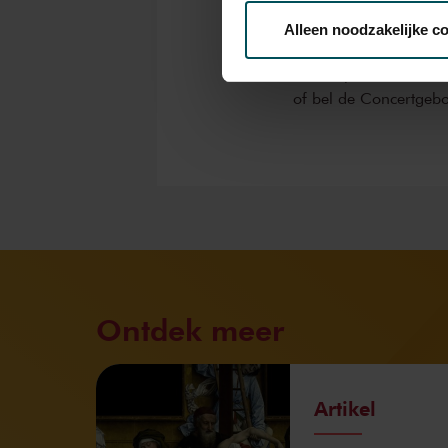
bestelflow beschikbaa
Alleen noodzakelijke c
Prijzen zijn exclusief 
We werken samen met
32 d
rolstoelplaatsen best
of bel de Concertgeb
Ontdek meer
Artikel