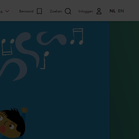
NL
EN
ns
Bewaard
Zoeken
Inloggen