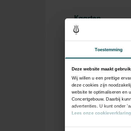
Kaarten
Rang
1
Toestemming
Deze website maakt gebruik
Standaard
€ 19,
Wij willen u een prettige er
deze cookies zijn noodzakeli
Kinderen t/m 12
€ 18,
jaar
website te optimaliseren en 
Concertgebouw. Daarbij kunn
advertenties. U kunt onder '
Lees onze cookieverklaring 
Drankjes zijn bij de p
Eventuele sprintkaarte
Via de
cookieverklaring
op o