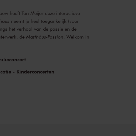
uw heeft Ton Meijer deze interactieve
häus
neemt je heel toegankelijk (voor
ngs het verhaal van de passie en de
sterwerk, de
Matthäus-Passion
. Welkom in
ilieconcert
catie - Kinderconcerten