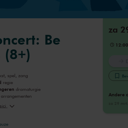
za 2
oncert: Be
12:0
 (8+)
kst, spel, zang
Bew
d
regie
ngeren
dramaturgie
Andere 
arrangementen
Hartog
zang
za 29 mrt
sici
geaunt
fluit
k
viool
hler
klavecimbel
pauze