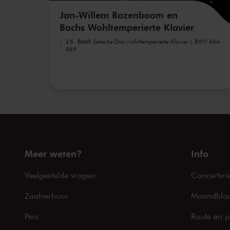
Jan-Willem Rozenboom en
Bachs Wohltemperierte Klavier
J.S. Bach
Selectie Das wohltemperierte Klavier I, BWV 846-
869
Meer weten?
Info
Veelgestelde vragen
Concertvri
Zaalverhuur
Maandblad
Pers
Route en p