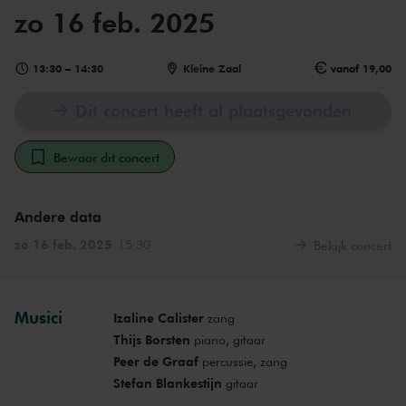
zo 16 feb. 2025
13:30
–
14:30
Kleine Zaal
vanaf 19,00
Dit concert heeft al plaatsgevonden
Bewaar dit concert
Andere data
zo 16 feb. 2025
15:30
Bekijk concert
Musici
Izaline Calister
zang
Thijs Borsten
piano, gitaar
Peer de Graaf
percussie, zang
Stefan Blankestijn
gitaar
Kiki Jaski
regie