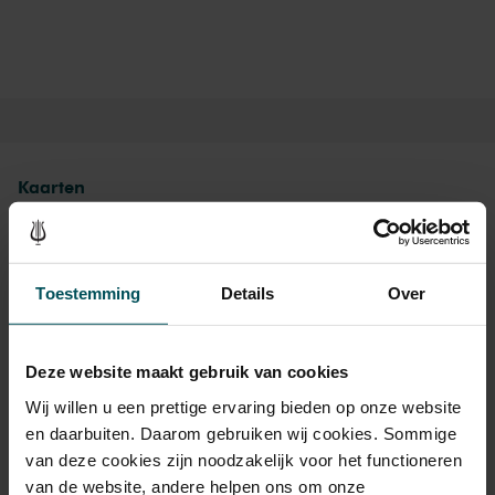
Kaarten
Rang 1
Toestemming
Details
Over
Standaard
€ 19,00
Kinderen t/m 12 jaar
€ 18,00
Deze website maakt gebruik van cookies
Wij willen u een prettige ervaring bieden op onze website
en daarbuiten. Daarom gebruiken wij cookies. Sommige
van deze cookies zijn noodzakelijk voor het functioneren
Drankjes zijn bij de prijs inbegrepen. Ben je jonger dan 30
van de website, andere helpen ons om onze
jaar? Eventuele sprintkaarten zijn 4 uur van tevoren via de