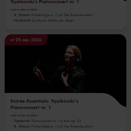
Tsjaikovski's Pianoconcert nr. 1
met onder andere
R. Strauss
Walzerfolge nr. 1 (uit 'Der Rosenkavalier')
Hindemith
Symfonie 'Mathis der Maler'
vr 25 sep. 2026
Entrée Essentials: Tsjaikovski’s
Pianoconcert nr. 1
met onder andere
Tsjaikovski
Pianoconcert nr. 1 in bes, op. 23
R. Strauss
Walzerfolge nr. 1 (uit 'Der Rosenkavalier')