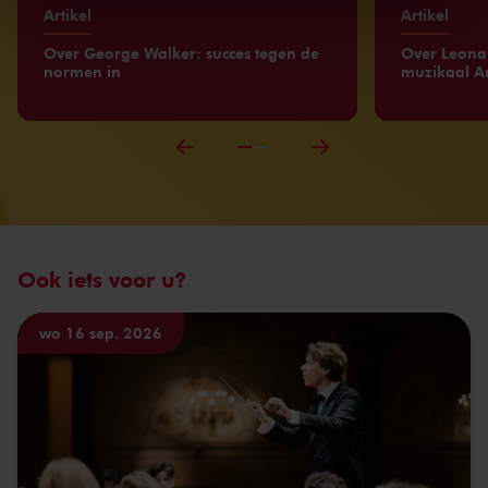
We werken samen met
32 derden
die uw gegevens
Artikel
Artikel
kunnen ontvangen en verwerken.
Over George Walker: succes tegen de
Over Leonar
normen in
muzikaal A
Ook iets voor u?
wo 16 sep. 2026