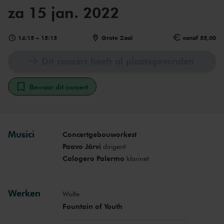
za 15 jan. 2022
14:15
–
15:15
Grote Zaal
vanaf 55,00
Dit concert heeft al plaatsgevonden
Bewaar dit concert
Musici
Concertgebouworkest
Paavo Järvi
dirigent
Calogero Palermo
klarinet
Werken
Wolfe
Fountain of Youth