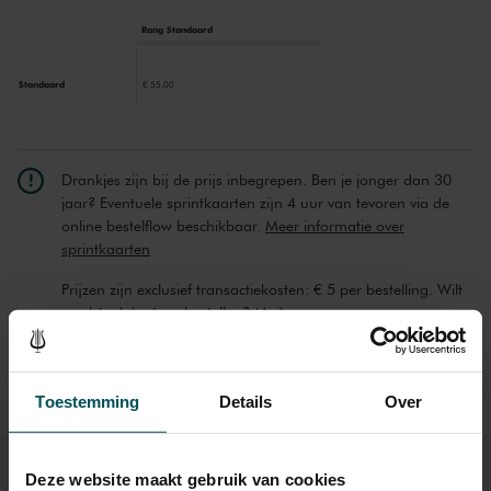
Rang Standaard
Standaard
€ 55,00
Drankjes zijn bij de prijs inbegrepen. Ben je jonger dan 30
jaar? Eventuele sprintkaarten zijn 4 uur van tevoren via de
online bestelflow beschikbaar.
Meer informatie over
sprintkaarten
Prijzen zijn exclusief transactiekosten: € 5 per bestelling. Wilt
u rolstoelplaatsen bestellen? Mail naar
kassa@concertgebouw.nl of bel de Concertgebouwlijn op
020 – 671 83 45.
Toestemming
Details
Over
Deze website maakt gebruik van cookies