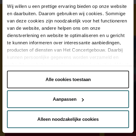
Wij willen u een prettige ervaring bieden op onze website
en daarbuiten. Daarom gebruiken wij cookies. Sommige
van deze cookies zijn noodzakelijk voor het functioneren
Ontdek meer
van de website, andere helpen ons om onze
dienstverlening en website te optimaliseren en u gericht
te kunnen informeren over interessante aanbiedingen,
producten of diensten van Het Concertgebouw. Daarbij
kunnen persoonlijke gegevens worden verzameld en
gebruikt voor het personaliseren van advertenties. U kunt
onder 'aanpassen' zelf welke cookies wij mogen
plaatsen.
Alle cookies toestaan
Lees onze cookieverklaring hier.
Lees onze
privacyverklaring hier.
Aanpassen
Via de
cookieverklaring
op onze website kunt u uw
toestemming op elk moment wijzigen of intrekken.
Alleen noodzakelijke cookies