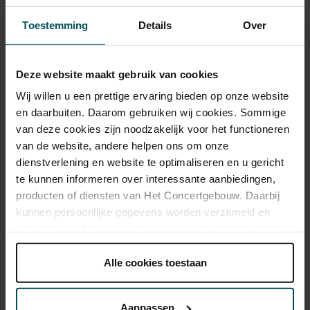
Toestemming
Details
Over
CJP
€ 53,00
€ 45,00
€ 31,20
€ 28,00
€ 25,00
Deze website maakt gebruik van cookies
Als deelnemer van de VriendenLoterij bestelt u voor dit concert
Wij willen u een prettige ervaring bieden op onze website
kaarten met 50% korting.
Meer informatie.
en daarbuiten. Daarom gebruiken wij cookies. Sommige
van deze cookies zijn noodzakelijk voor het functioneren
van de website, andere helpen ons om onze
dienstverlening en website te optimaliseren en u gericht
Drankjes zijn bij de prijs inbegrepen. Ben je jonger dan 30
te kunnen informeren over interessante aanbiedingen,
jaar? Eventuele sprintkaarten zijn 4 uur van tevoren via de
online bestelflow beschikbaar.
Meer informatie over
producten of diensten van Het Concertgebouw. Daarbij
sprintkaarten
kunnen persoonlijke gegevens worden verzameld en
gebruikt voor het personaliseren van advertenties. U kunt
Prijzen zijn exclusief transactiekosten: € 5 per bestelling. Wilt
onder 'aanpassen' zelf welke cookies wij mogen
u rolstoelplaatsen bestellen? Mail naar
plaatsen.
Alle cookies toestaan
kassa@concertgebouw.nl of bel de Concertgebouwlijn op
Lees onze cookieverklaring hier.
Lees onze
020 – 671 83 45.
privacyverklaring hier.
Aanpassen