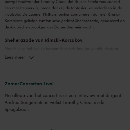
bewijst vioolwonder Timothy Chooi dat Bruchs
Eerste vioolconcert
een meesterwerk is, mede dankzij de fantasierijke melodieën in de
vioolsolo. De Essener Philharmoniker combineren dat met Rimski-
Korsakovs geliefde symfonische gedicht
Sheherazade
, gebaseerd op
de Arabische sprookjes van Duizend-en-één-nacht.
Sheherazade van Rimski-Korsakov
Misschien is het wel de beroemdste vertelling ter wereld: de door
zijn vrouw bedrogen sultan Sjahriar slaapt elke avond met een
Lees meer
nieuwe maagd en laat haar de volgende ochtend doden, totdat de
slimme Sheherazade hem een verhaal vertelt dat zo spannend is
dat hij wil weten hoe het verdergaat. Zo blijft zij hem verhalen
vertellen, 1001 nachten lang. Minstens even bekend is Rimski-
ZomerConcerten Live!
Korsakovs rijk georkestreerde compositie
Sheherazade
, een
betoverend symfonisch gedicht waarin de Arabische sprookjes tot
Na afloop van het concert is er een interview met dirigent
leven komen.
Andrea Sangiuneti en violist Timothy Chooi in de
Spiegelzaal.
Timothy Chooi speelt Bruch
‘Speel mijn andere concerten. Die zijn net zo goed, zo niet beter’,
verzuchtte Max Bruch, omdat het hem frustreerde dat violisten