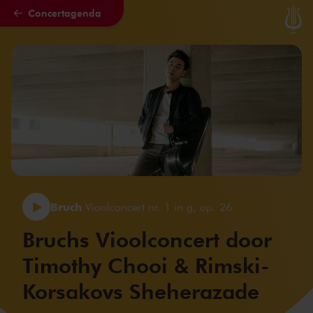
Concertagenda
Naar hoofdcontent
Bruch
Vioolconcert nr. 1 in g, op. 26
Bruchs Vioolconcert door
Timothy Chooi & Rimski-
Korsakovs Sheherazade