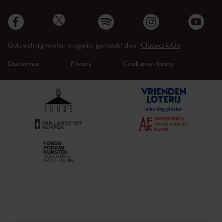
Geluidsfragmenten mogelijk gemaakt door
ClassicsToGo
Disclaimer
Privacy
Cookieverklaring