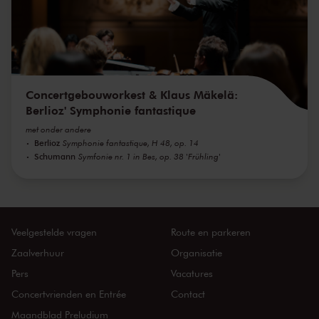
Concertgebouworkest & Klaus Mäkelä:
Berlioz' Symphonie fantastique
met onder andere
Berlioz
Symphonie fantastique, H 48, op. 14
Schumann
Symfonie nr. 1 in Bes, op. 38 'Frühling'
Veelgestelde vragen
Route en parkeren
Zaalverhuur
Organisatie
Pers
Vacatures
Concertvrienden en Entrée
Contact
Maandblad Preludium