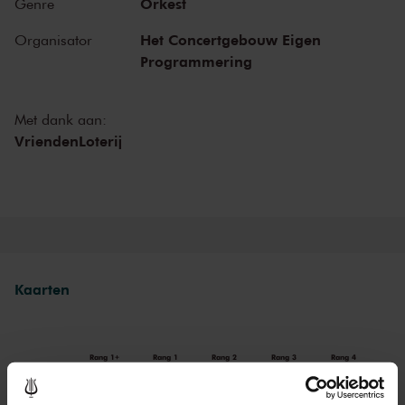
Orkest
Genre
telkens weer voor zijn favoriete
Eerste vioolconcert
kozen. Kennelijk
had hij zelf niet door dat dit concert nu eenmaal onweerstaanbaar
Het Concertgebouw Eigen
Organisator
aantrekkelijk is, mede dankzij de fantasierijke, zangerige melodieën
Programmering
en het uitbundige slotdeel. En anders zouden vioolsterren als
Timothy Chooi het toch niet zo graag en vaak uitvoeren? Met zijn
verleidelijke toon en meeslepende podiumpresentatie laat Chooi
Met dank aan:
opnieuw horen dat Bruchs
Eerste vioolconcert
een meesterwerk is.
VriendenLoterij
Kaarten
Rang 1+
Rang 1
Rang 2
Rang 3
Rang 4
Standaard
€ 53,00
€ 45,00
€ 39,00
€ 35,00
€ 25,00