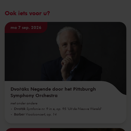
Ook iets voor u?
ma 7 sep. 2026
Dvořáks Negende door het Pittsburgh
Symphony Orchestra
met onder andere
Dvořák
Symfonie nr. 9 in e, op. 95 'Uit de Nieuwe Wereld'
Barber
Vioolconcert, op. 14