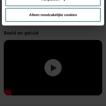
Via de
cookieverklaring
op onze website kunt u uw
toestemming op elk moment wijzigen of intrekken.
Alleen noodzakelijke cookies
We werken samen met
32 derden
die uw gegevens
Beeld en geluid
kunnen ontvangen en verwerken.