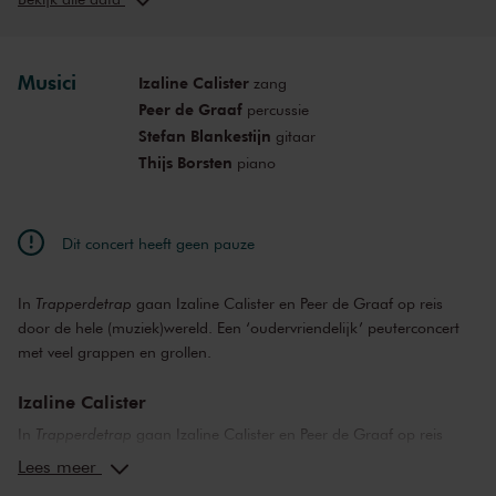
wo 6 jul. 2022
15:30
Bekijk concert
Musici
Izaline Calister
zang
Peer de Graaf
percussie
Stefan Blankestijn
gitaar
Thijs Borsten
piano
Dit concert heeft geen pauze
In
Trapperdetrap
gaan Izaline Calister en Peer de Graaf op reis
door de hele (muziek)wereld. Een ‘oudervriendelijk’ peuterconcert
met veel grappen en grollen.
Izaline Calister
In
Trapperdetrap
gaan Izaline Calister en Peer de Graaf op reis
door de hele (muziek)wereld. Met Stefan Blankestijn op gitaar
Lees meer
brengen ze een uur lang echte kinderliedjes, met een vleugje jazz.