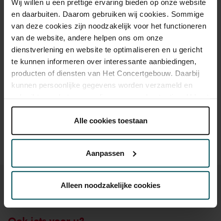
Wij willen u een prettige ervaring bieden op onze website
Standaard
€ 11,00
en daarbuiten. Daarom gebruiken wij cookies. Sommige
van deze cookies zijn noodzakelijk voor het functioneren
van de website, andere helpen ons om onze
dienstverlening en website te optimaliseren en u gericht
Drankjes zijn bij de prijs inbegrepen. Ben je jonger dan 30
jaar? Eventuele sprintkaarten zijn 4 uur van tevoren via de
te kunnen informeren over interessante aanbiedingen,
online bestelflow beschikbaar.
Meer informatie over
producten of diensten van Het Concertgebouw. Daarbij
sprintkaarten
kunnen persoonlijke gegevens worden verzameld en
gebruikt voor het personaliseren van advertenties. U kunt
Prijzen zijn exclusief transactiekosten: € 5 per bestelling. Wilt
onder 'aanpassen' zelf welke cookies wij mogen
u rolstoelplaatsen bestellen? Mail naar
kassa@concertgebouw.nl of bel de Concertgebouwlijn op
plaatsen.
Alle cookies toestaan
020 – 671 83 45.
Lees onze cookieverklaring hier.
Lees onze
privacyverklaring hier.
Aanpassen
Via de
cookieverklaring
op onze website kunt u uw
toestemming op elk moment wijzigen of intrekken.
Alleen noodzakelijke cookies
We werken samen met
32 derden
die uw gegevens
Ook iets voor u?