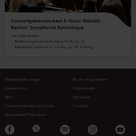
Concertgebouworkest & Klaus Mäkelä:
Berlioz' Symphonie fantastique
met onder andere
Berlioz
Symphonie fantastique, H 48, op. 14
Schumann
Symfonie nr. 1 in Bes, op. 38 'Frühling'
Veelgestelde vragen
Route en parkeren
Zaalverhuur
Organisatie
Pers
Vacatures
Concertvrienden en Entrée
Contact
Maandblad Preludium