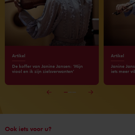
Artikel
Artikel
De koffer van Janine Jansen: ‘Mijn
Janine Jans
viool en ik zijn zielsverwanten’
iets meer v
Ook iets voor u?