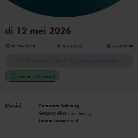
di 12 mei 2026
20:15
–
22:10
Grote Zaal
vanaf 25,00
Dit concert heeft al plaatsgevonden
Bewaar dit concert
Musici
Camerata Salzburg
Gregory Ahss
viool, leiding
Janine Jansen
viool