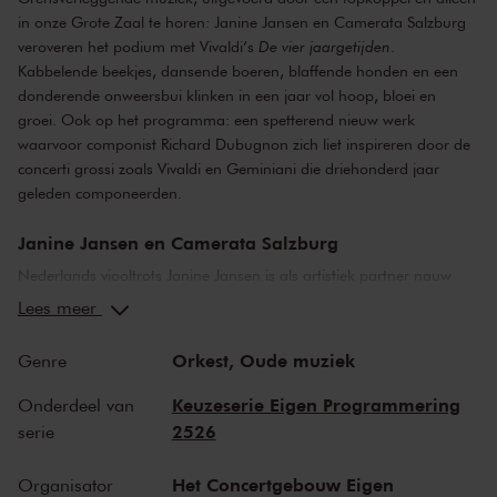
in onze Grote Zaal te horen: Janine Jansen en Camerata Salzburg
veroveren het podium met Vivaldi’s
De vier jaargetijden
.
Kabbelende beekjes, dansende boeren, blaffende honden en een
donderende onweersbui klinken in een jaar vol hoop, bloei en
groei. Ook op het programma: een spetterend nieuw werk
waarvoor componist Richard Dubugnon zich liet inspireren door de
concerti grossi zoals Vivaldi en Geminiani die driehonderd jaar
geleden componeerden.
Janine Jansen en Camerata Salzburg
Nederlands viooltrots Janine Jansen is als artistiek partner nauw
verbonden met Camerata Salzburg. Volgens een van de
Lees meer
concertmeesters van Camerata waren er vanaf het begin magische
momenten tussen violist en orkest. Samen ondernemen ze een
Orkest,
Oude muziek
Genre
muzikale reis, verspreid over meerdere jaren, en spelen ze de
mooiste noten, waaronder
De vier jaargetijden
van Vivaldi.
Keuzeserie Eigen Programmering
Onderdeel van
‘Grensverleggende muziek’, vindt Janine Jansen, die Vivaldi’s
2526
serie
concerten al vele malen uitvoerde. ‘Alsof je dingen mag doen die je
normaal niet mag doen.’
Het Concertgebouw Eigen
Organisator