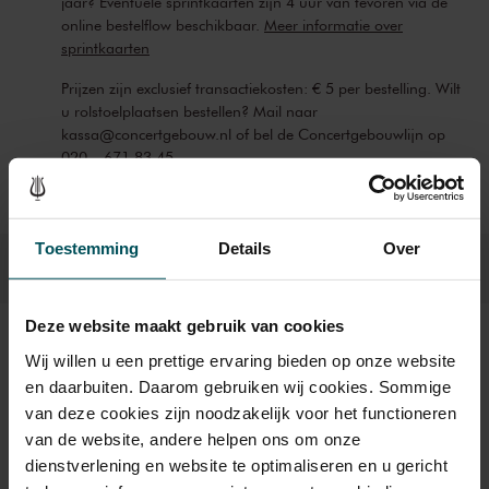
jaar? Eventuele sprintkaarten zijn 4 uur van tevoren via de
online bestelflow beschikbaar.
Meer informatie over
sprintkaarten
Prijzen zijn exclusief transactiekosten: € 5 per bestelling. Wilt
u rolstoelplaatsen bestellen? Mail naar
kassa@concertgebouw.nl of bel de Concertgebouwlijn op
020 – 671 83 45.
Toestemming
Details
Over
Deze website maakt gebruik van cookies
Beeld en geluid
Wij willen u een prettige ervaring bieden op onze website
en daarbuiten. Daarom gebruiken wij cookies. Sommige
van deze cookies zijn noodzakelijk voor het functioneren
van de website, andere helpen ons om onze
dienstverlening en website te optimaliseren en u gericht