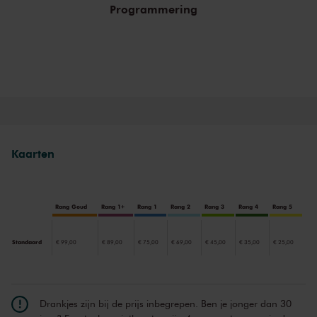
Programmering
Vivaldi’s Vier jaargetijden
Een van de geliefdste werken van het klassieke repertoire is Vivaldi's
De vier jaargetijden
uit 1723. De reeks van vier korte vioolconcerten
portretteert een jaar vol hoop, vol bloei en groei, waarin in een
overvloed aan verrukkelijke melodieën energie wordt verzameld
voor de dag van morgen. De muzikale weergave van zingende
vogels, kabbelende beekjes, dansende boeren, blaffende honden
en een donderende onweersbui maken het tot een van de
suggestiefste pastorale muziekstukken ooit geschreven.
Kaarten
Rang Goud
Rang 1+
Rang 1
Rang 2
Rang 3
Rang 4
Rang 5
Standaard
€ 99,00
€ 89,00
€ 75,00
€ 69,00
€ 45,00
€ 35,00
€ 25,00
Drankjes zijn bij de prijs inbegrepen. Ben je jonger dan 30