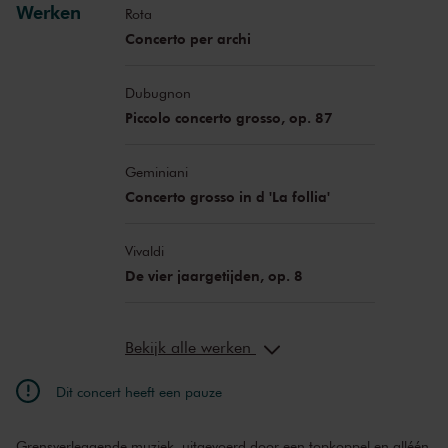
Werken
Rota
Concerto per archi
Dubugnon
Piccolo concerto grosso, op. 87
Geminiani
Concerto grosso in d 'La follia'
Vivaldi
De vier jaargetijden, op. 8
Bekijk alle werken
Dit concert heeft een pauze
Grensverleggende muziek, uitgevoerd door een topkoppel en alléén