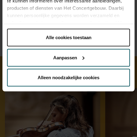
te kunnen informeren over interessante aanbiedingen,
producten of diensten van Het Concertgebouw. Daarbij
kunnen persoonlijke gegevens worden verzameld en
gebruikt voor het personaliseren van advertenties. U kunt
onder 'aanpassen' zelf welke cookies wij mogen
plaatsen.
Alle cookies toestaan
Lees onze cookieverklaring hier.
Lees onze
privacyverklaring hier.
Aanpassen
Via de
cookieverklaring
op onze website kunt u uw
toestemming op elk moment wijzigen of intrekken.
Alleen noodzakelijke cookies
Ontdek meer
We werken samen met
32 derden
die uw gegevens
kunnen ontvangen en verwerken.