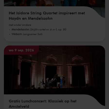
Het Isidore String Quartet inspireert met
Haydn en Mendelssohn
met onder andere
Mendelssohn
Strijkkwartet nr. 6 in f, op. 80
Webern
Langsamer Satz
wo 9 sep. 2026
Gratis Lunchconcert: Klassiek op het
Amstelveld