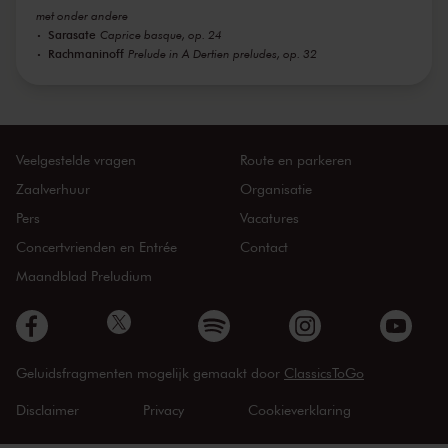
met onder andere
Sarasate
Caprice basque, op. 24
Rachmaninoff
Prelude in A Dertien preludes, op. 32
Veelgestelde vragen
Route en parkeren
Zaalverhuur
Organisatie
Pers
Vacatures
Concertvrienden en Entrée
Contact
Maandblad Preludium
Geluidsfragmenten mogelijk gemaakt door
ClassicsToGo
Disclaimer
Privacy
Cookieverklaring