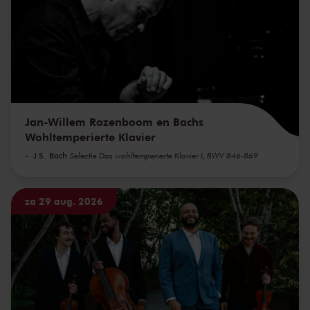
Jan-Willem Rozenboom en Bachs
Wohltemperierte Klavier
J.S. Bach
Selectie Das wohltemperierte Klavier I, BWV 846-869
za 29 aug. 2026