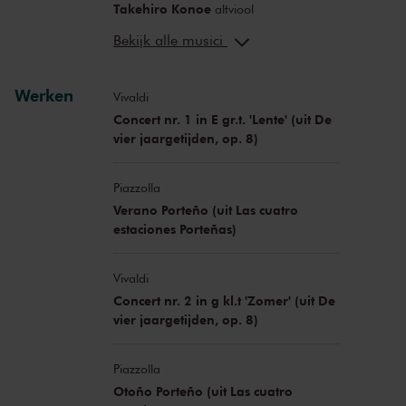
Takehiro Konoe
altviool
Anton Spronk
cello
Bekijk alle musici
Sasha Witteveen
contrabas
Alexandra Nepomnyashchaya
Werken
klavecimbel
Vivaldi
Concert nr. 1 in E gr.t. 'Lente' (uit De
vier jaargetijden, op. 8)
Piazzolla
Verano Porteño (uit Las cuatro
estaciones Porteñas)
Vivaldi
Concert nr. 2 in g kl.t 'Zomer' (uit De
vier jaargetijden, op. 8)
Piazzolla
Otoño Porteño (uit Las cuatro