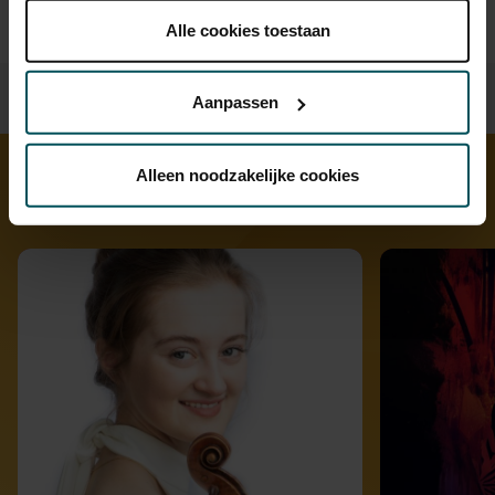
onder 'aanpassen' zelf welke cookies wij mogen
plaatsen.
Alle cookies toestaan
Lees onze cookieverklaring hier.
Lees onze
privacyverklaring hier.
Aanpassen
Via de
cookieverklaring
op onze website kunt u uw
toestemming op elk moment wijzigen of intrekken.
Alleen noodzakelijke cookies
Ontdek meer
We werken samen met
32 derden
die uw gegevens
kunnen ontvangen en verwerken.