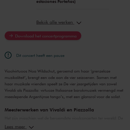
estaciones Porteñas)
Bekijk alle werken
Download het concertprogramma
Dit concert heeft een pauze
Vioolvirtuoos Noa Wildschut, geroemd om haar ‘grenzeloze
muzikaliteit’, brengt een ode aan de vier seizoenen. Samen met
haar muzikale vrienden speelt ze
De vier jaargetijden
van zowel
Vivaldi als Piazzolla: virtuoze Italiaanse barokmuziek vermengd met
meeslepende Argentijnse tango’s, met een glansrol voor de solist.
Meesterwerken van Vivaldi en Piazzolla
Het zijn misschien wel de beroemdste vioolconcerten ter wereld:
De
vier jaargetijden
van Antonio Vivaldi, waarin de Italiaanse seizoenen
Lees meer