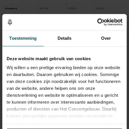
Standaard
€ 47,00
€ 39,00
€ 33,00
CJP
€ 47,00
€ 31,20
€ 26,40
Toestemming
Details
Over
Als deelnemer van de VriendenLoterij bestelt u voor dit concert
kaarten met 50% korting.
Meer informatie.
Deze website maakt gebruik van cookies
Wij willen u een prettige ervaring bieden op onze website
en daarbuiten. Daarom gebruiken wij cookies. Sommige
Drankjes zijn bij de prijs inbegrepen. Ben je jonger dan 30
van deze cookies zijn noodzakelijk voor het functioneren
jaar? Eventuele sprintkaarten zijn 4 uur van tevoren via de
van de website, andere helpen ons om onze
online bestelflow beschikbaar.
Meer informatie over
dienstverlening en website te optimaliseren en u gericht
sprintkaarten
te kunnen informeren over interessante aanbiedingen,
Prijzen zijn exclusief transactiekosten: € 5 per bestelling. Wilt
producten of diensten van Het Concertgebouw. Daarbij
u rolstoelplaatsen bestellen? Mail naar
kunnen persoonlijke gegevens worden verzameld en
kassa@concertgebouw.nl of bel de Concertgebouwlijn op
gebruikt voor het personaliseren van advertenties. U kunt
020 – 671 83 45.