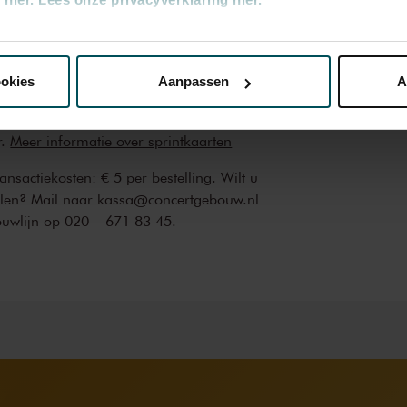
0
€ 30,40
€ 22,40
nze website kunt u uw toestemming op elk moment wijzigen of i
ookies
Aanpassen
A
rijs inbegrepen. Ben je jonger dan 30 jaar?
erden
die uw gegevens kunnen ontvangen en verwerken.
n zijn 4 uur van tevoren via de online
r.
Meer informatie over sprintkaarten
transactiekosten: € 5 per bestelling. Wilt u
ellen? Mail naar kassa@concertgebouw.nl
ouwlijn op 020 – 671 83 45.