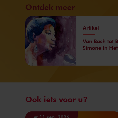
Ontdek meer
Artikel
Van Bach tot 
Simone in He
Ook iets voor u?
vr 11 sep. 2026