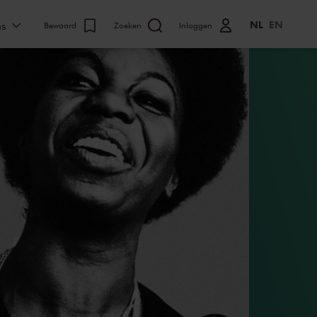
NL
EN
ns
Bewaard
Zoeken
Inloggen