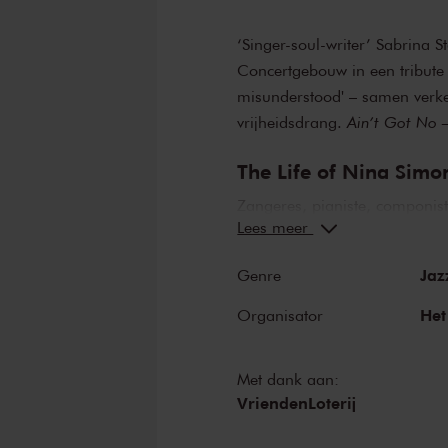
‘Singer-soul-writer’ Sabrina S
Concertgebouw in een tribute
misunderstood' – samen verk
vrijheidsdrang.
Ain’t Got No –
The Life of Nina Simo
Zangeres, pianiste, componist
Lees meer
was het allemaal. En ze woond
of the Concertgebouw brengt 
Jaz
Genre
en werk. In
The Life of Nina 
geheime parels.
Feeling Goo
Het
Organisator
be Misunderstood
,
Ain’t Got 
JOC en Sabrina Stark
Met dank aan:
De van oorsprong Surinaamse 
VriendenLoterij
melodische en krachtige songs
beweegt zich soepel van jazz 