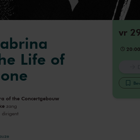
vr 2
abrina
20:0
he Life of
mone
Bew
ra of the Concertgebouw
ke
zang
g
dirigent
pauze