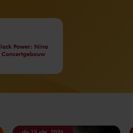
Black Power: Nina
t Concertgebouw
do 15 okt. 2026