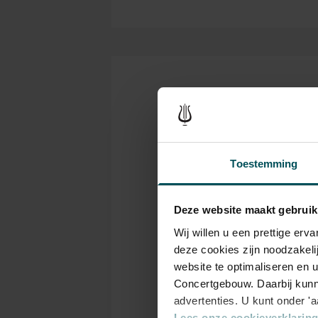
een van haar grootste voorbeel
ritmesectie en dito blazers va
Kaarten
Rang
Toestemming
1
Deze website maakt gebruik
Standaard
€ 46,0
Wij willen u een prettige er
deze cookies zijn noodzakeli
website te optimaliseren en 
Online sprint
€ 16,0
tot 30 jaar
Concertgebouw. Daarbij kunn
advertenties. U kunt onder '
Lees onze cookieverklaring 