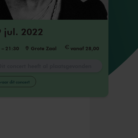
9 jul. 2022
0
–
21:30
Grote Zaal
vanaf 28,00
Dit concert heeft al plaatsgevonden
aar dit concert