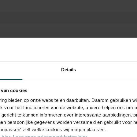
den. Vandaag schittert ze bij de ijzersterke
n het JOC.
Rang
Rang
Details
2
3
 van cookies
0
€ 38,00
€ 28,00
varing bieden op onze website en daarbuiten. Daarom gebruiken 
jk voor het functioneren van de website, andere helpen ons om o
u gericht te kunnen informeren over interessante aanbiedingen, p
0
€ 16,00
€ 16,00
en persoonlijke gegevens worden verzameld en gebruikt voor he
aanpassen' zelf welke cookies wij mogen plaatsen.
hier.
Lees onze privacyverklaring hier.