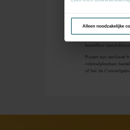
CJP
€ 46,0
Via de
cookieverklaring
op o
Alleen noodzakelijke c
Drankjes zijn bij de p
We werken samen met
32 d
Eventuele sprintkaarte
bestelflow beschikbaa
Prijzen zijn exclusief 
rolstoelplaatsen best
of bel de Concertgeb