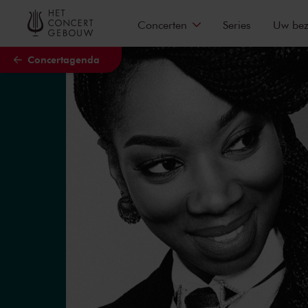
Naar hoofdcontent
Concerten
Series
Uw be
Concertagenda