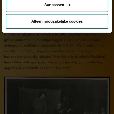
het bizarre verhaal tien jaar geleden in een aangrijpende
Aanpassen
documentaire:
The Return of the Violin
.
Via de
cookieverklaring
op onze website kunt u uw
toestemming op elk moment wijzigen of intrekken.
Bewonderenswaardig violisme
Alleen noodzakelijke cookies
Die bewuste avond in Amsterdam speelde Huberman de sterren
van de hemel, getuige de recensies. ‘Als altijd heeft men ook
We werken samen met
32 derden
die uw gegevens
gisteravond weer de machtige suggestie van ’s meesters kunst
kunnen ontvangen en verwerken.
ondergaan’, meldde bijvoorbeeld
De Tijd
. En: ‘Men heeft zijn hart
en ziel en geest te gast geweten in den tuin van het meest
bewonderenswaardig violisme.’ Het
Nieuw Israëlietisch Weekblad
ten slotte wist te melden dat ‘de avond een flink batig saldo heeft
opgeleverd, zoodat de kas er wel bij vaart’.