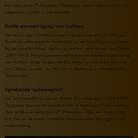
het latere Israel Philharmonic Orchestra, waarin alleen uit Europa
uitgeweken joodse musici speelden.
Bonte aaneenrijging van stukken
Het voormalige wonderkind was in Amsterdam een geliefde gast.
Vanaf zijn elfde soleerde Huberman bij het Concertgebouworkest.
Bij het benefietconcert trad hij op met zijn vaste pianist Paul Frenkel
(1891-1975). Het programma vermeldde een bonte aaneenrijging
van stukken: onder andere het
Ave Maria
van Schubert, een wals
van Chopin, sonates van Händel en Beethoven en Mendelssohns
Vioolconcert
.
Sprekende reclameplaat
Het promotieaffiche was van Martin Monnickendam (1874-1943).
De joodse tekenaar en kunstschilder uit Amsterdam had daarmee
‘een sprekende reclameplaat’ ontworpen, aldus een bron uit die
tijd. Net als de musici verleende Monnickendam belangeloos zijn
medewerking.