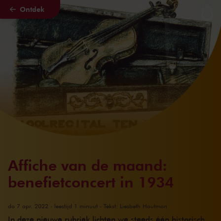
Ontdek
Naar hoofdcontent
Affiche van de maand:
benefietconcert in 1934
do 7 apr. 2022 - leestijd 1 minuut - Tekst: Liesbeth Houtman
In deze nieuwe rubriek lichten we steeds één historisch