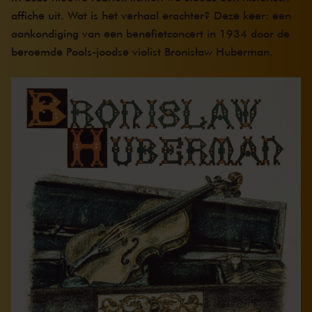
affiche uit. Wat is het verhaal erachter? Deze keer: een
aankondiging van een benefietconcert in 1934 door de
beroemde Pools-joodse violist Bronisław Huberman.