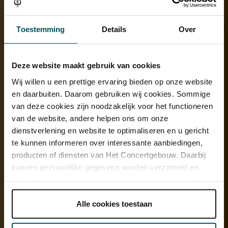
Toestemming
Details
Over
Deze website maakt gebruik van cookies
Wij willen u een prettige ervaring bieden op onze website
en daarbuiten. Daarom gebruiken wij cookies. Sommige
van deze cookies zijn noodzakelijk voor het functioneren
van de website, andere helpen ons om onze
dienstverlening en website te optimaliseren en u gericht
Tekening van Bronisław Huberman, ca. 1920 © Stadsarchief
Amsterdam / Ernst Polak
te kunnen informeren over interessante aanbiedingen,
producten of diensten van Het Concertgebouw. Daarbij
Gestolen Stradivarius
kunnen persoonlijke gegevens worden verzameld en
gebruikt voor het personaliseren van advertenties. U kunt
Huberman speelde het benefietconcert op de vermaarde Gibson-
Stradivarius. De peperdure viool, tegenwoordig in bezit van Joshua
onder 'aanpassen' zelf welke cookies wij mogen
Bell, werd twee jaar later gestolen uit een kleedkamer in New York.
plaatsen.
Alle cookies toestaan
Het instrument dook pas weer op toen de dief in 1985 op zijn
Lees onze cookieverklaring hier.
Lees onze
sterfbed een bekentenis aflegde. Regisseur Haim Hecht verwerkte
privacyverklaring hier.