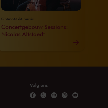
Ontmoet de musici
Concertgebouw Sessions:
Nicolas Altstaedt
Volg ons