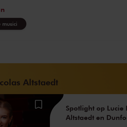
an
 musici
olas Altstaedt
Spotlight op Lucie
Altstaedt en Dunfo