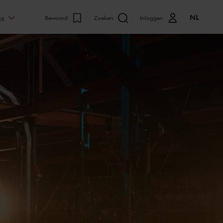
NL
ns
Bewaard
Zoeken
Inloggen