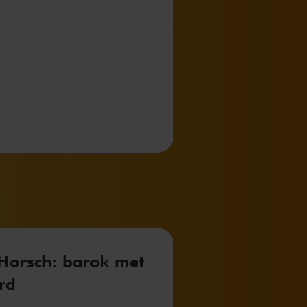
 Horsch: barok met
rd