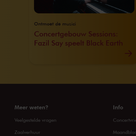
Ontmoet de musici
Concertgebouw Sessions:
Fazil Say speelt Black Earth
Meer weten?
Info
Veelgestelde vragen
Concertvri
Zaalverhuur
Maandblad