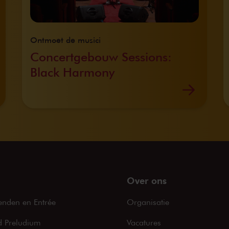
Ontmoet de musici
Concertgebouw Sessions:
Black Harmony
Over ons
enden en Entrée
Organisatie
 Preludium
Vacatures