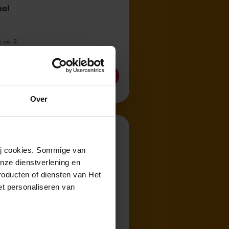
aal
, op. 3
imo d'intavolatura di lauto')
e en bestellen
Over
 van Sheherazade
wij cookies. Sommige van
nze dienstverlening en
roducten of diensten van Het
al
t personaliseren van
'Symfonische suite naar Duizend-en-een-