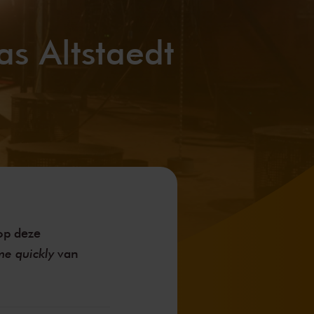
s Altstaedt
op deze
me quickly
van