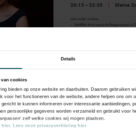
20:15
–
22:35
Kleine Z
met onder andere
Uccillini
Aria sopra la Bergamasca in D
Kapsberger
Toccata nr. 1 (uit 'Libro pr
Informati
Details
 van cookies
Oosterse klanken
varing bieden op onze website en daarbuiten. Daarom gebruiken 
& Darvishi
jk voor het functioneren van de website, andere helpen ons om o
u gericht te kunnen informeren over interessante aanbiedingen, p
14:15
–
16:30
Grote Za
en persoonlijke gegevens worden verzameld en gebruikt voor he
aanpassen' zelf welke cookies wij mogen plaatsen.
met onder andere
hier.
Lees onze privacyverklaring hier.
Rimski-Korsakov
Sheherazade, op. 35 
nacht'