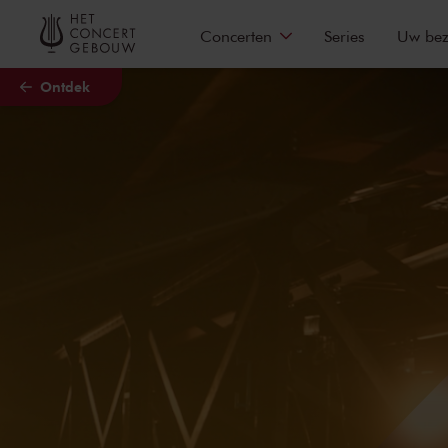
Naar hoofdcontent
Concerten
Series
Uw be
Ontdek