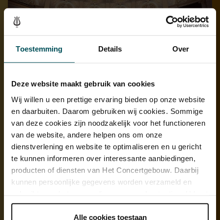
Toestemming
Details
Over
Deze website maakt gebruik van cookies
De Kleine Zaal voor en na
Wij willen u een prettige ervaring bieden op onze website
en daarbuiten. Daarom gebruiken wij cookies. Sommige
Als we kijken naar de ‘voor-en-na-afbeeldingen’ van
van deze cookies zijn noodzakelijk voor het functioneren
de Kleine Zaal, wat is dan het verschil in beleving?
van de website, andere helpen ons om onze
‘Met het zaallicht zoals het nu is, wordt de Kleine Zaal door veel
dienstverlening en website te optimaliseren en u gericht
mensen als kil en zelfs wat grauw ervaren. Dat gaan we door een
te kunnen informeren over interessante aanbiedingen,
groot aantal subtiele accenten oplossen, waarvan je hier een
producten of diensten van Het Concertgebouw. Daarbij
voorstudie ziet. Om iets te noemen: het podiumlicht van boven –
kunnen persoonlijke gegevens worden verzameld en
noodzakelijk natuurlijk – geeft ook schaduwen op het gezicht
waardoor een musicus er minder flatteus uitziet. Dat wordt straks
gebruikt voor het personaliseren van advertenties. U kunt
door nieuw, zacht frontlicht ondervangen. Op de zuilen in de
onder 'aanpassen' zelf welke cookies wij mogen
ronding van de zaal zullen we met kleuraccenten de classicistische
plaatsen.
Alle cookies toestaan