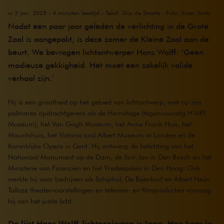
vr 3 jan. 2025 - 4 minuten leestijd - Tekst: Gijs de Swarte - Foto: Koen Smits
Nadat een paar jaar geleden de verlichting in de Grote
Zaal is aangepakt, is deze zomer de Kleine Zaal aan de
beurt. We bevragen lichtontwerper Hans Wolff: ‘Geen
modieuze gekkigheid. Het moet een zakelijk valide
verhaal zijn.’
Hij is een grootheid op het gebied van lichtontwerp, met op zijn
palmares opdrachtgevers als de Hermitage (tegenwoordig H’ART
Museum), het Van Gogh Museum, het Anne Frank Huis, het
Mauritshuis, het Victoria and Albert Museum in Londen en de
Koninklijke Opera in Gent. Hij ontwierp de belichting van het
Nationaal Monument op de Dam, de Sint-Jan in Den Bosch en het
Ministerie van Financiën en het Vredespaleis in Den Haag. Ook
werkte hij voor bedrijven als Schiphol, De Bijenkorf en Albert Heijn.
Talloze theatervoorstellingen en televisie- en filmproducties voorzag
hij van het juiste licht.
De lijst Hans Wolff-lichtprojecten is lang. Hoe kom je