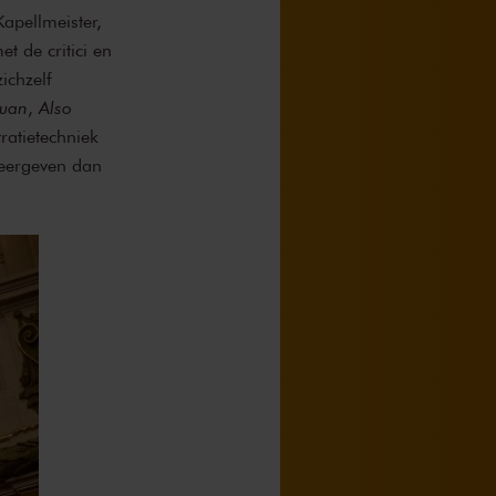
Kapellmeister,
t de critici en
ichzelf
uan
,
Also
tratietechniek
 weergeven dan