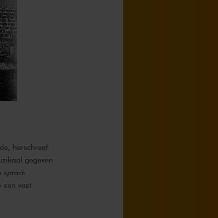
rde, herschreef
uzikaal gegeven
o sprach
 een vast