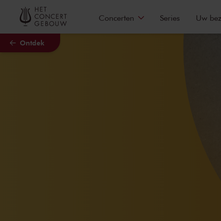
Naar hoofdcontent
Concerten
Series
Uw be
Ontdek