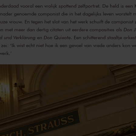
inderdaad vooral een vrolijk spottend zelfportret. De held is een 
 nader genoemde componist die in het dagelijks leven worstelt me
yeuze vrouw. En tegen het slot van het werk schuift de componist z
n met meer dan dertig citaten uit eerdere composities als
Don J
d und Verklärung
en
Don Quixote
. Een schitterend staaltje orkes
 zei: ‘Ik wist echt niet hoe ik een gevoel van vrede anders kon
werk.’