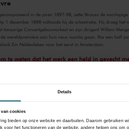
vre
 gecomponeerd in de jaren 1897-98, zette Strauss de voorlopige 
p 1 december 1898 voltooide hij de orkestratie. Hij droeg het w
t tienjarige Concertgebouworkest en zijn dirigent Willem Menge
de wereldpremière aan hun neus voorbij gaan. Pas een half ja
 klonk
Ein Heldenleben
voor het eerst in Amsterdam.
m te weten dat het werk een held in gevecht me
jft
ymfonische gedichten vaak een duidelijk aanwijsbare literaire b
k deze bij
Ein Heldenleben
geheel. Op de vraag van zijn vriend
Details
 programma had, antwoordde Strauss bevestigend. ‘Maar’, liet
iet te lezen. Het is genoeg om te weten dat het werk een held in 
 van cookies
varing bieden op onze website en daarbuiten. Daarom gebruiken 
jk voor het functioneren van de website, andere helpen ons om o