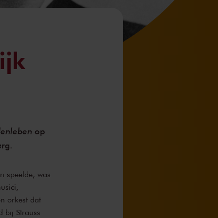
ijk
denleben
op
rg.
en speelde, was
usici,
n orkest dat
 bij Strauss