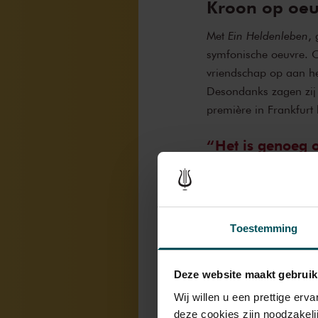
Kroon op oeu
Met
Ein Heldenleben
,
symfonische oeuvre. O
vriendschap op aan he
Desondanks zagen zij 
première in Frankfurt
Het is genoeg o
vijanden beschri
Waar bij zijn andere s
grondslag lag, ontbra
Toestemming
of
Ein Heldenleben
een
volgen, ‘dat hoeft u n
vijanden beschrijft.’
Deze website maakt gebruik
Wij willen u een prettige er
deze cookies zijn noodzakeli