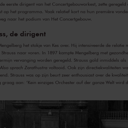
de eerste dirigent van het Concertgebouworkest, zette geregeld
t op het programma. Vaak relatief kort na hun première vonden
weg naar het podium van Het Concertgebouw.
ss, de dirigent
gelberg het stokje van Kes over. Hij intensiveerde de relatie 
nt Strauss naar voren. In 1897 kampte Mengelberg met gezondh
termijn vervanging worden geregeld. Strauss gold inmiddels als 
Also sprach Zarathustra
voltooid. Ook zijn directiekwaliteiten wa
nd. Strauss was op zijn beurt zeer enthousiast over de kwaliteit
 graag aan: ‘Kein einziges Orchester auf der ganze Welt wird 