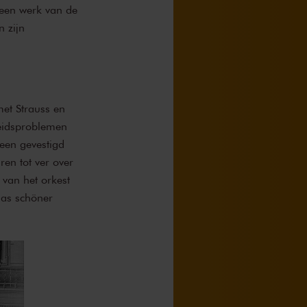
 een werk van de
 zijn
met Strauss en
eidsproblemen
een gevestigd
ren tot ver over
 van het orkest
das schöner