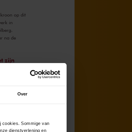
kroon op dit
erk in
lberg.
ar na de
t zijn
ron ten
 Romain Rolland
Over
 hij erop
gevecht met zijn
wij cookies. Sommige van
nze dienstverlening en