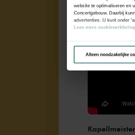
website te optimaliseren en 
Concertgebouw. Daarbij kunn
advertenties. U kunt onder '
Lees onze cookieverklaring 
Via de
cookieverklaring
op o
Alleen noodzakelijke c
We werken samen met
32 d
Kapellmeiste