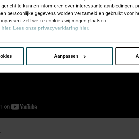
u gericht te kunnen informeren over interessante aanbiedingen, p
en persoonlijke gegevens worden verzameld en gebruikt voor he
aanpassen' zelf welke cookies wij mogen plaatsen.
hier.
Lees onze privacyverklaring hier.
nze website kunt u uw toestemming op elk moment wijzigen of i
ookies
Aanpassen
A
erden
die uw gegevens kunnen ontvangen en verwerken.
r