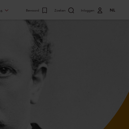
NL
ns
Bewaard
Zoeken
Inloggen