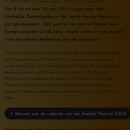
do 25 mei 2023 - 2 minuten leestijd - Tekst: Het Concertgebouw
Van 9 tot en met 18 mei 2025 organiseert Het
Koninklijk Concertgebouw het derde Mahler Festival in
zijn geschiedenis. 105 jaar na het eerste Mahler Feest
komen orkesten uit de hele wereld samen in Amsterdam
voor een groots eerbetoon aan de componist.
Tijdens het tiendaagse festival klinken alle symfonieën en liederen
van Gustav Mahler. Het Koninklijk Concertgebouworkest geeft
onder leiding van zijn toekomstige chef-dirigent Klaus Mäkelä het
openingsconcert met Mahlers
Eerste symfonie
. De Berliner
Philharmoniker besluiten het festival met Mahlers onvoltooide
Tiende symfonie
. Pianist Julius Drake brengt samen met jonge
zangers Mahlers complete liedrepertoire ten gehore in de Kleine
Zaal.
Bezoek ook de website van het Mahler Festival 2025
Mahler en zijn tweede muzikale vaderland