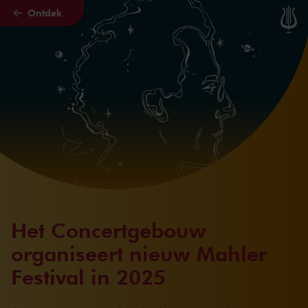
Ontdek
Naar hoofdcontent
Het Concertgebouw
organiseert nieuw Mahler
Festival in 2025