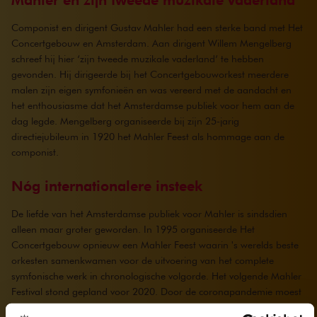
Componist en dirigent Gustav Mahler had een sterke band met Het
Concertgebouw en Amsterdam. Aan dirigent Willem Mengelberg
schreef hij hier ‘zijn tweede muzikale vaderland’ te hebben
gevonden. Hij dirigeerde bij het Concertgebouworkest meerdere
malen zijn eigen symfonieën en was vereerd met de aandacht en
het enthousiasme dat het Amsterdamse publiek voor hem aan de
dag legde. Mengelberg organiseerde bij zijn 25-jarig
directiejubileum in 1920 het Mahler Feest als hommage aan de
componist.
Nóg internationalere insteek
De liefde van het Amsterdamse publiek voor Mahler is sindsdien
alleen maar groter geworden. In 1995 organiseerde Het
Concertgebouw opnieuw een Mahler Feest waarin 's werelds beste
orkesten samenkwamen voor de uitvoering van het complete
symfonische werk in chronologische volgorde. Het volgende Mahler
Festival stond gepland voor 2020. Door de coronapandemie moest
dit festival worden geannuleerd. Van 9 tot en met 18 mei 2025