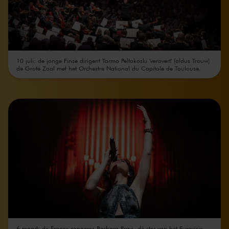
10 juli: de jonge Finse dirigent Tarmo Peltokoski 'verovert' (aldus Trouw)
de Grote Zaal met het Orchestre National du Capitole de Toulouse.
6 maart: de Franse zangeres Barbara Pravi, dé ster van het Eurovisie