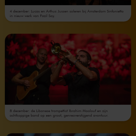
4 december: Lucas en Arthus Jussen soleren bij Amsterdam Sinfonietta
in nieuw werk van Fazil Say.
8 december: de Libanese trompettist Ibrahim Maalouf en zijn
achtkoppige band op een groot, genreoverstijgend avontuur.