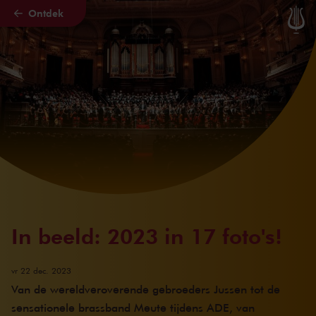
Ontdek
Naar hoofdcontent
In beeld: 2023 in 17 foto's!
vr 22 dec. 2023
Van de wereldveroverende gebroeders Jussen tot de
sensationele brassband Meute tijdens ADE, van