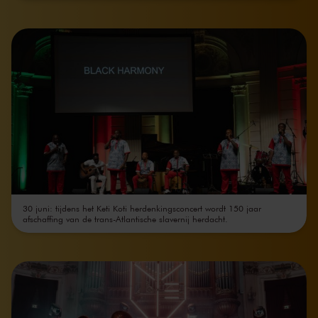
30 juni: tijdens het Keti Koti herdenkingsconcert wordt 150 jaar
afschaffing van de trans-Atlantische slavernij herdacht.