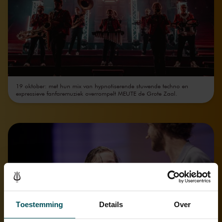
19 oktober: met hun mix van hypnotiserende stuwende techno en
expressieve fanfaremuziek overrompelt MEUTE de Grote Zaal.
Toestemming
Details
Over