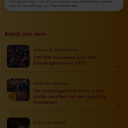
het hele jaar door: ook dit jaar kwamen weer vele kinderen luisteren
naar de voorstellingen van KleuterSinfonietta.
Bekijk ook eens
Gebouw & Geschiedenis
720.000 bezoekers voor Het
Concertgebouw in 2023
Achter de schermen
Het Concertgebouw wenst u een
vrolijk kerstfeest en een gelukkig
nieuwjaar!
Duik in de muziek