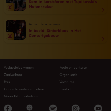
Kom in kerstsferen met Tsjaikovski's
Notenkraker
Achter de schermen
In beeld: Sinterklaas in Het
Concertgebouw
Veelgestelde vragen
Route en parkeren
Zaalverhuur
Organisatie
Pers
Vacatures
Concertvrienden en Entrée
Contact
Maandblad Preludium