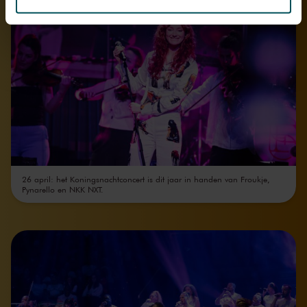
We werken samen met
32 derden
die uw gegevens
kunnen ontvangen en verwerken.
26 april: het Koningsnachtconcert is dit jaar in handen van Froukje,
Pynarello en NKK NXT.