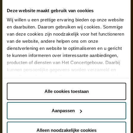
Deze website maakt gebruik van cookies
25 juni: Liam Nassereddine is de winnaar van de vijftiende editie van
Wij willen u een prettige ervaring bieden op onze website
het Koninklijk Concertgebouw Concours.
en daarbuiten. Daarom gebruiken wij cookies. Sommige
van deze cookies zijn noodzakelijk voor het functioneren
van de website, andere helpen ons om onze
dienstverlening en website te optimaliseren en u gericht
te kunnen informeren over interessante aanbiedingen,
producten of diensten van Het Concertgebouw. Daarbij
kunnen persoonlijke gegevens worden verzameld en
gebruikt voor het personaliseren van advertenties. U kunt
onder 'aanpassen' zelf welke cookies wij mogen
plaatsen.
Alle cookies toestaan
Lees onze cookieverklaring hier.
Lees onze
privacyverklaring hier.
Aanpassen
26 oktober: tijdens Piano Nights delen Annelie en Wibi Soerjadi het
podium.
Via de
cookieverklaring
op onze website kunt u uw
toestemming op elk moment wijzigen of intrekken.
Alleen noodzakelijke cookies