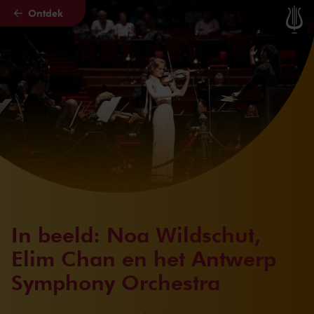
Ontdek
Naar hoofdcontent
In beeld: Noa Wildschut,
Elim Chan en het Antwerp
Symphony Orchestra