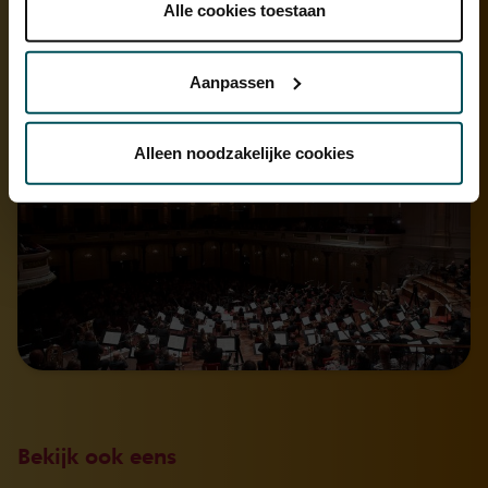
plaatsen.
Alle cookies toestaan
Lees onze cookieverklaring hier.
Lees onze
privacyverklaring hier.
Aanpassen
Via de
cookieverklaring
op onze website kunt u uw
toestemming op elk moment wijzigen of intrekken.
Alleen noodzakelijke cookies
We werken samen met
32 derden
die uw gegevens
kunnen ontvangen en verwerken.
Bekijk ook eens