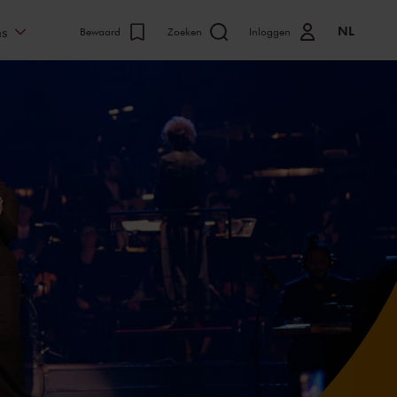
NL
ns
Bewaard
Zoeken
Inloggen