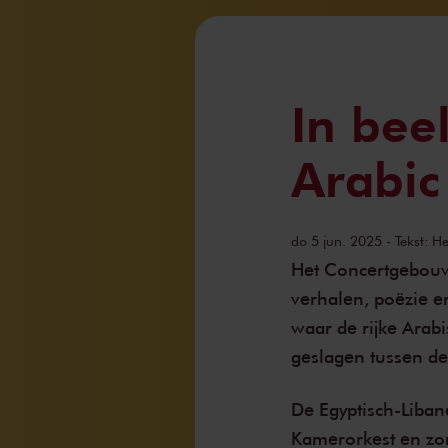
In bee
Arabic 
do 5 jun. 2025
- Tekst: 
Het Concertgebouw
verhalen, poëzie e
waar de rijke Arab
geslagen tussen de
De Egyptisch-Liba
Kamerorkest en zon