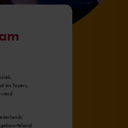
dam
ziek,
l én foyers,
g werd
ederlands
 geboorteland