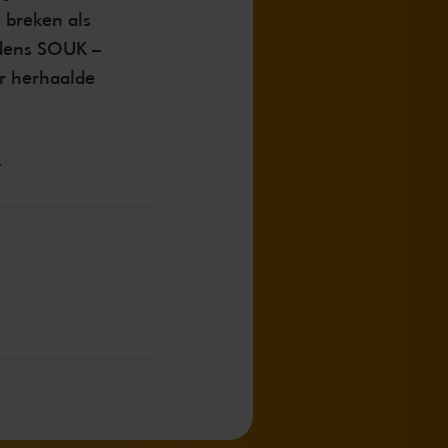
 breken als
jdens SOUK –
ar herhaalde
.