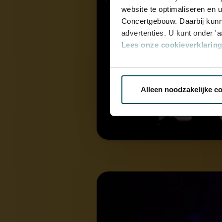
website te optimaliseren en 
Concertgebouw. Daarbij kunn
advertenties. U kunt onder '
Lees onze cookieverklaring 
Via de
cookieverklaring
op o
Alleen noodzakelijke c
We werken samen met
32 d