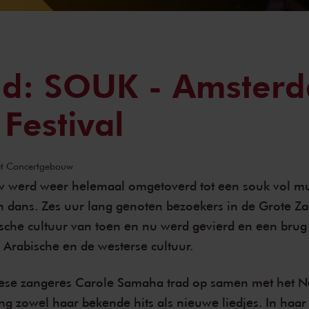
ld: SOUK - Amster
Festival
Het Concertgebouw
 werd weer helemaal omgetoverd tot een souk vol mu
n dans. Zes uur lang genoten bezoekers in de Grote Zaa
ische cultuur van toen en nu werd gevierd en een bru
 Arabische en de westerse cultuur.
nese zangeres Carole Samaha trad op samen met het N
g zowel haar bekende hits als nieuwe liedjes. In haar