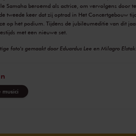
e Samaha beroemd als actrice, om vervolgens door te
de tweede keer dat zij optrad in Het Concertgebouw ti
ze op het podium. Tijdens de jubileumeditie van dit ja
estijds met een nieuwe set.
htige foto's gemaakt door Eduardus Lee en Milagro Elstak
an
 musici