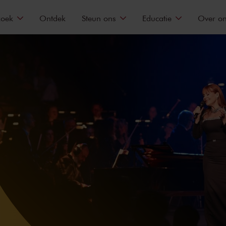
zoek
Ontdek
Steun ons
Educatie
Over o