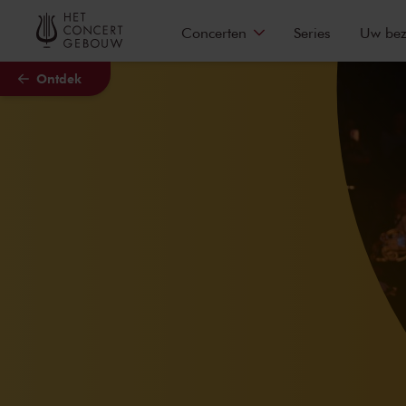
Naar hoofdcontent
Concerten
Series
Uw be
Ontdek