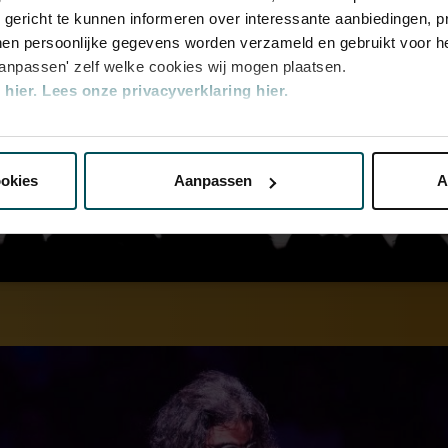
u gericht te kunnen informeren over interessante aanbiedingen, p
en persoonlijke gegevens worden verzameld en gebruikt voor he
aanpassen' zelf welke cookies wij mogen plaatsen.
hier.
Lees onze privacyverklaring hier.
nze website kunt u uw toestemming op elk moment wijzigen of i
ookies
Aanpassen
A
erden
die uw gegevens kunnen ontvangen en verwerken.