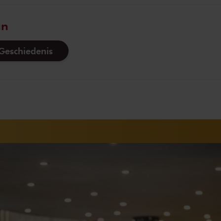
an
eschiedenis