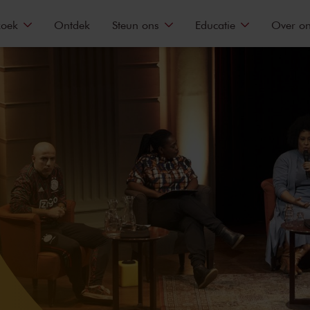
zoek
Ontdek
Steun ons
Educatie
Over o