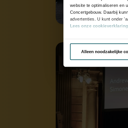
website te optimaliseren en 
Concertgebouw. Daarbij kunn
advertenties. U kunt onder '
Lees onze cookieverklaring 
Via de
cookieverklaring
op o
Alleen noodzakelijke c
We werken samen met
32 d