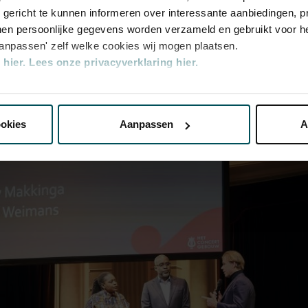
u gericht te kunnen informeren over interessante aanbiedingen, p
en persoonlijke gegevens worden verzameld en gebruikt voor he
aanpassen' zelf welke cookies wij mogen plaatsen.
hier.
Lees onze privacyverklaring hier.
nze website kunt u uw toestemming op elk moment wijzigen of i
ookies
Aanpassen
A
erden
die uw gegevens kunnen ontvangen en verwerken.