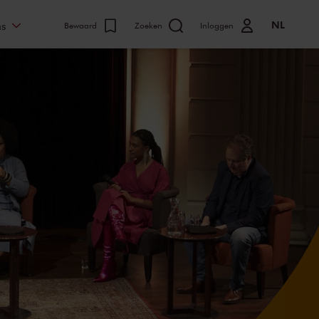
NL
ns
Bewaard
Zoeken
Inloggen