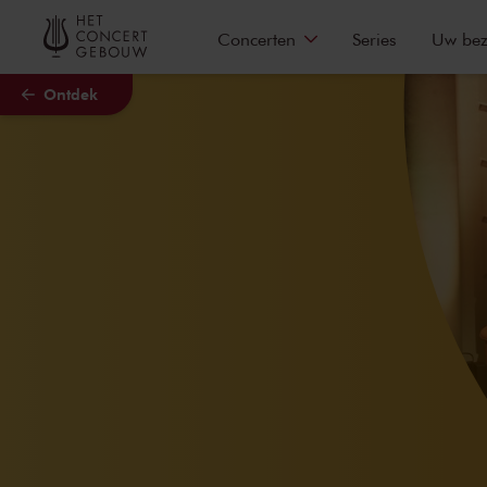
Naar hoofdcontent
Concerten
Series
Uw be
Ontdek