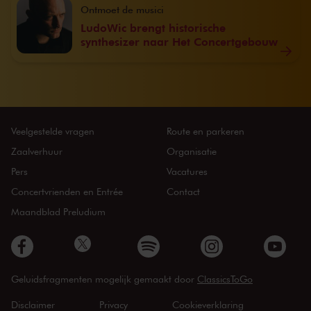
Ontmoet de musici
LudoWic brengt historische
synthesizer naar Het Concertgebouw
Veelgestelde vragen
Route en parkeren
Zaalverhuur
Organisatie
Pers
Vacatures
Concertvrienden en Entrée
Contact
Maandblad Preludium
Geluidsfragmenten mogelijk gemaakt door
ClassicsToGo
Disclaimer
Privacy
Cookieverklaring