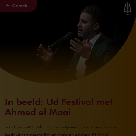
Ontdek
Naar hoofdcontent
In beeld: Ud Festival met
Ahmed el Maai
ma 11 nov. 2024
- Tekst: Het Concertgebouw - Foto: Govert Driessen
Multi-instrumentalist en zanger Ahmed El Maai