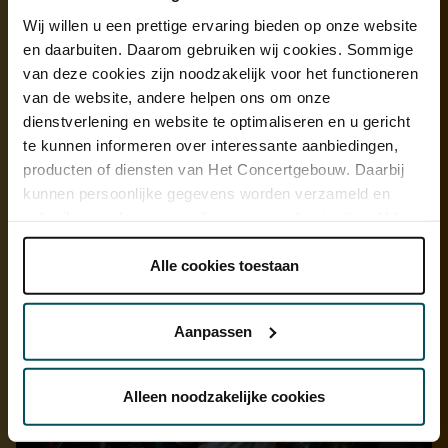
Wij willen u een prettige ervaring bieden op onze website
en daarbuiten. Daarom gebruiken wij cookies. Sommige
van deze cookies zijn noodzakelijk voor het functioneren
van de website, andere helpen ons om onze
dienstverlening en website te optimaliseren en u gericht
te kunnen informeren over interessante aanbiedingen,
producten of diensten van Het Concertgebouw. Daarbij
kunnen persoonlijke gegevens worden verzameld en
gebruikt voor het personaliseren van advertenties. U kunt
onder 'aanpassen' zelf welke cookies wij mogen
plaatsen.
Alle cookies toestaan
Lees onze cookieverklaring hier.
Lees onze
privacyverklaring hier.
Aanpassen
Via de
cookieverklaring
op onze website kunt u uw
toestemming op elk moment wijzigen of intrekken.
Alleen noodzakelijke cookies