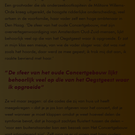
Een grootvader die als onderzeebootkapitein de Militaire Willems-
Orde kreeg uitgereikt, de hoogste ridderlijke onderscheiding, veel
artsen in de voorfamilie, haar vader zelf een hoge ambtenaar in
Den Haag. ‘De sfeer van het oude Concertgebouw, met zijn
oververtegenwoordiging van Amsterdam Oud-Zuid-mensen, lijkt
behoorlijk veel op die van het Oegstgeest waar ik opgroeide. Er zat
in mijn klas een meisje, van wie de vader slager was: dat was niet
zoals het hoorde, daar werd ze mee gepest; ik trok mij dat aan, ik
raakte bevriend met haar.’
De sfeer van het oude Concertgebouw lijkt
behoorlijk veel op die van het Oegstgeest waar
ik opgroeide
Ze wil maar zeggen: al die codes die zij van huis uit heeft
meegekregen – dat je je jas kan afgeven voor het concert, dat je
weet wanneer je moet klappen omdat je weet hoeveel delen de
symfonie bevat, dat je hooguit zachtjes fluistert tussen de delen –
‘voor een buitenstaander kan een bezoek aan Het Concertgebouw
vast intimiderend zijn’. Zelf ging ze er al vroeg met haar ouders