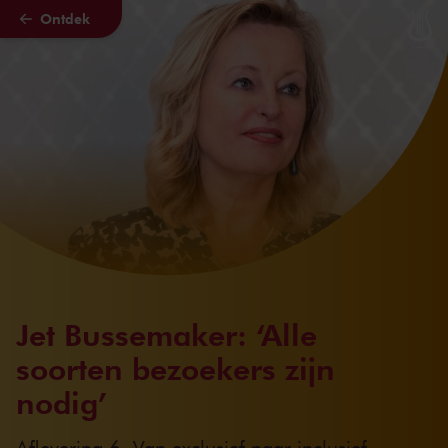
Ontdek
Naar hoofdcontent
Jet Bussemaker: ‘Alle
soorten bezoekers zijn
nodig’
Aflevering 6. Van exclusief naar inclusief