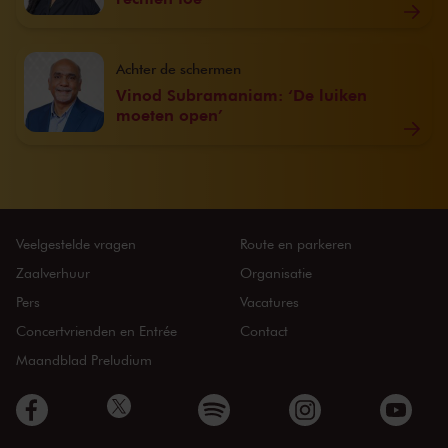
Achter de schermen
Vinod Subramaniam: ‘De luiken
moeten open’
Veelgestelde vragen
Route en parkeren
Zaalverhuur
Organisatie
Pers
Vacatures
Concertvrienden en Entrée
Contact
Maandblad Preludium