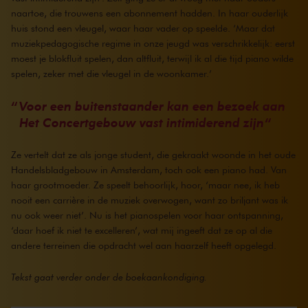
naartoe, die trouwens een abonnement hadden. In haar ouderlijk
huis stond een vleugel, waar haar vader op speelde. ‘Maar dat
muziekpedagogische regime in onze jeugd was verschrikkelijk: eerst
moest je blokfluit spelen, dan altfluit, terwijl ik al die tijd piano wilde
spelen, zeker met die vleugel in de woonkamer.’
Voor een buitenstaander kan een bezoek aan
Het Concertgebouw vast intimiderend zijn
Ze vertelt dat ze als jonge student, die gekraakt woonde in het oude
Handelsbladgebouw in Amsterdam, toch ook een piano had. Van
haar grootmoeder. Ze speelt behoorlijk, hoor, ‘maar nee, ik heb
nooit een carrière in de muziek overwogen, want zo briljant was ik
nu ook weer niet’. Nu is het pianospelen voor haar ontspanning,
‘daar hoef ik niet te excelleren’, wat mij ingeeft dat ze op al die
andere terreinen die opdracht wel aan haarzelf heeft opgelegd.
Tekst gaat verder onder de boekaankondiging.