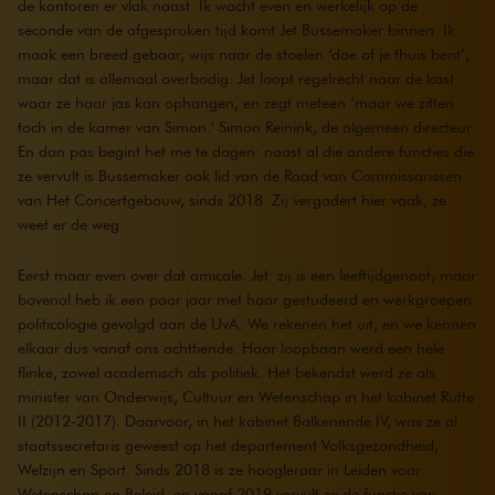
de kantoren er vlak naast. Ik wacht even en werkelijk op de
seconde van de afgesproken tijd komt Jet Bussemaker binnen. Ik
maak een breed gebaar, wijs naar de stoelen ‘doe of je thuis bent’,
maar dat is allemaal overbodig. Jet loopt regelrecht naar de kast
waar ze haar jas kan ophangen, en zegt meteen ‘maar we zitten
toch in de kamer van Simon.' Simon Reinink, de algemeen directeur.
En dan pas begint het me te dagen: naast al die andere functies die
ze vervult is Bussemaker ook lid van de Raad van Commissarissen
van Het Concertgebouw, sinds 2018. Zij vergadert hier vaak, ze
weet er de weg.
Eerst maar even over dat amicale. Jet: zij is een leeftijdgenoot, maar
bovenal heb ik een paar jaar met haar gestudeerd en werkgroepen
politicologie gevolgd aan de UvA. We rekenen het uit, en we kennen
elkaar dus vanaf ons achttiende. Haar loopbaan werd een hele
flinke, zowel academisch als politiek. Het bekendst werd ze als
minister van Onderwijs, Cultuur en Wetenschap in het kabinet Rutte
II (2012-2017). Daarvoor, in het kabinet Balkenende IV, was ze al
staatssecretaris geweest op het departement Volksgezondheid,
Welzijn en Sport. Sinds 2018 is ze hoogleraar in Leiden voor
Wetenschap en Beleid, en vanaf 2019 vervult ze de functie van