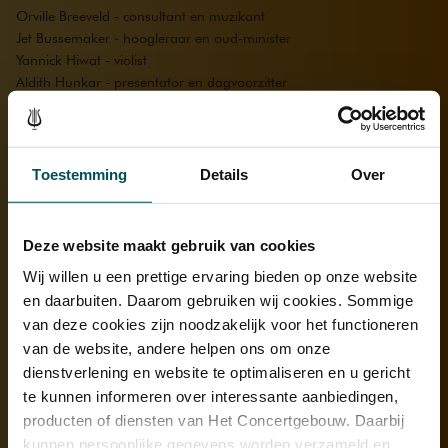
Orville Breeveld - consultant en muzikant
Jet Bussemaker - hoogleraar en oud-minister
Yannick Hiwat - violist
Aldith Hunkar - presentator en dagvoorzitter
Tania Kross - mezzosopraan
Claron McFadden - sopraan
Paul Scheffer - publicist en emeritus hoogleraar
Vinod Subramaniam - biofysicus en bestuurder
Toestemming
Details
Over
Jaap van Zweden - dirigent
Nabeschouwing met Simon Reinink algemeen directeur van Het
Concertgebouw
Deze website maakt gebruik van cookies
Wij willen u een prettige ervaring bieden op onze website
Met een voorwoord door Gunay Uslu, staatssecretaris Cultuur en
en daarbuiten. Daarom gebruiken wij cookies. Sommige
Media.
van deze cookies zijn noodzakelijk voor het functioneren
van de website, andere helpen ons om onze
Prijs: € 15
Uitgave: Het Koninklijk Concertgebouw NV i.s.m. De Groene
dienstverlening en website te optimaliseren en u gericht
Amsterdammer
te kunnen informeren over interessante aanbiedingen,
ISBN/EAN: 978-90-9036559-6
producten of diensten van Het Concertgebouw. Daarbij
kunnen persoonlijke gegevens worden verzameld en