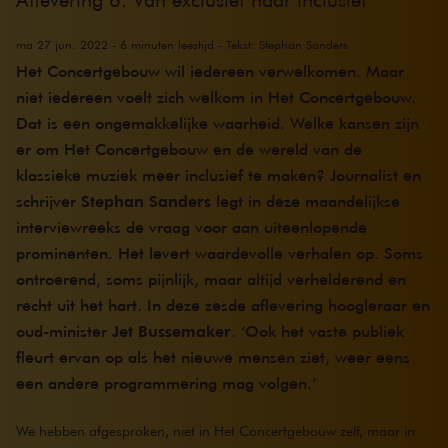
ma 27 jun. 2022 - 6 minuten leestijd - Tekst: Stephan Sanders
Het Concertgebouw wil iedereen verwelkomen. Maar
niet iedereen voelt zich welkom in Het Concertgebouw.
Dat is een ongemakkelijke waarheid. Welke kansen zijn
er om Het Concertgebouw en de wereld van de
klassieke muziek meer inclusief te maken? Journalist en
schrijver
Stephan Sanders
legt in deze maandelijkse
interviewreeks de vraag voor aan uiteenlopende
prominenten. Het levert waardevolle verhalen op. Soms
ontroerend, soms pijnlijk, maar altijd verhelderend en
recht uit het hart. In deze zesde aflevering hoogleraar en
oud-minister
Jet Bussemaker
. ‘Ook het vaste publiek
fleurt ervan op als het nieuwe mensen ziet, weer eens
een andere programmering mag volgen.’
We hebben afgesproken, niet in Het Concertgebouw zelf, maar in