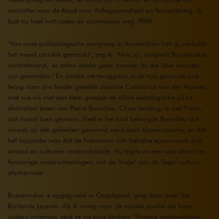
voorzitter voor de Raad voor Volksgezondheid en Samenleving. Ik
laat nu heel wat raden en commissies weg. Pfffff.
‘Van onze politicologische jaargroep in Amsterdam heb jij werkelijk
het meest carrière gemaakt’, zeg ik. ‘Nou ja’, reageert Bussemaker
constaterend, ‘er zaten verder geen mensen bij die later minister
zijn geworden.’ En omdat we teruggaan in de tijd, gaan we ook
terug naar ons beider geliefde docente Constance van der Maesen,
met wie wij met een klein groepje de dikke sociologische pil
La
distinction
lazen van Pierre Bourdieu. Close reading, in het Frans,
dat moest toen gewoon. Heel in het kort betoogde Bourdieu dat
smaak op alle gebieden gevormd werd door klassenpositie, en dat
het bijzonder was dat de Fransman zich behalve economisch ook
sociaal en cultureel onderscheidde. Hij legde zo een web bloot van
fijnzinnige onderscheidingen, dat de ‘hoge’ van de ‘lage’ cultuur
afschermde.
Bussemaker is opgegroeid in Oegstgeest, ging daar naar het
Rijnlands Lyceum. Als ik vraag naar de sociale positie die haar
ouders innamen, zegt ze na enig denken: ‘Hogere middenklasse.’