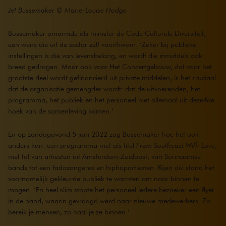
Jet Bussemaker © Marie-Louise Hodge
Bussemaker omarmde als minister de Code Culturele Diversiteit,
een wens die uit de sector zelf voortkwam. ‘Zeker bij publieke
instellingen is die van levensbelang, en wordt die inmiddels ook
breed gedragen. Maar ook voor Het Concertgebouw, dat voor het
grootste deel wordt gefinancierd uit private middelen, is het cruciaal
dat de organisatie gemengder wordt: dat de uitvoerenden, het
programma, het publiek en het personeel niet allemaal uit dezelfde
hoek van de samenleving komen.’
En op zondagavond 5 juni 2022 zag Bussemaker hoe het ook
anders kan: een programma met als titel
From Southeast With Love
,
met tal van artiesten uit Amsterdam-Zuidoost, van Surinaamse
bands tot een fadozangeres en hiphopartiesten. Rijen dik stond het
voornamelijk gekleurde publiek te wachten om naar binnen te
mogen. ’En heel slim stopte het personeel iedere bezoeker een flyer
in de hand, waarin gevraagd werd naar nieuwe medewerkers. Zo
bereik je mensen, zo haal je ze binnen.’