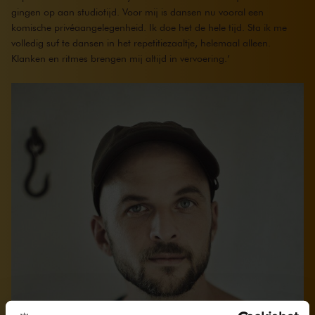
gingen op aan studiotijd. Voor mij is dansen nu vooral een
komische privéaangelegenheid. Ik doe het de hele tijd. Sta ik me
volledig suf te dansen in het repetitiezaaltje, helemaal alleen.
Klanken en ritmes brengen mij altijd in vervoering.’