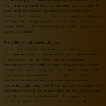
manier waarop je zo’n feest écht vond, was door goed te luisteren
naar het gebonk van de kick in de verte vanuit je autoraampje. Dát
geluid en die bijbehorende opwinding van dichter bij de rave
komen, hebben mijn liefde voor elektronische muziek echt gevormd.
Het combineert de hoge energie en brute kracht van machine-
gegenereerde muziek met de sfeer, de lucht en de ruimte die tussen
jou en die kracht zit.’
We zullen altijd blijven dansen
In de combinatie van het stille en het dynamische, van
dichtgemetselde club en ruimtelijke natuur, en van grote concertzaal
en behoefte aan intimiteit, schuilt ook een tegenstelling. Frahm
probeert constant een manier te vinden om de grootsheid van het
toeren te combineren met zijn liefde voor de natuur. En dat kan hij
idealistisch uiten, bijvoorbeeld in zijn statements op het podium
over de grootse busliften die concertzalen kunnen bouwen. ‘Ik
probeer het goede te doen, terwijl ik net zo goed verwikkeld ben in
een systeem waarin je het niet goed kán doen. Hoe valideer ik dat?
Ik voel die spanning constant, vooral nu ik hier op het laaddek sta
naast onze gigantische tourbus, inclusief zo’n fucking lift!’