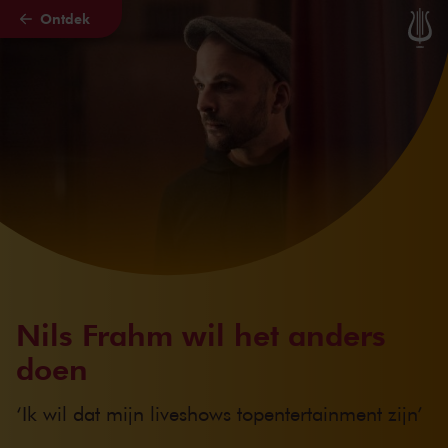
Ontdek
Naar hoofdcontent
Nils Frahm wil het anders
doen
‘Ik wil dat mijn liveshows topentertainment zijn’