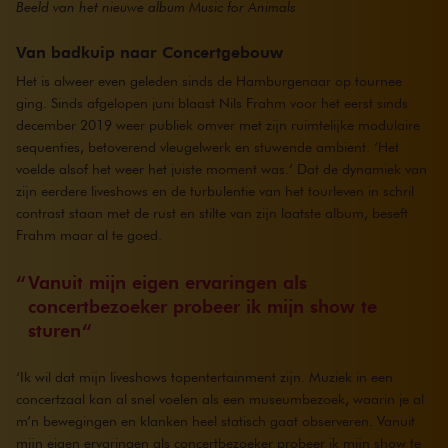
Beeld van het nieuwe album Music for Animals
Van badkuip naar Concertgebouw
Het is alweer even geleden sinds de Hamburgenaar op tournee
ging. Sinds afgelopen juni blaast Nils Frahm voor het eerst sinds
december 2019 weer publiek omver met zijn ruimtelijke modulaire
sequenties, betoverend vleugelwerk en stuwende ambient. ‘Het
voelde alsof het weer het juiste moment was.’ Dat de dynamiek van
zijn eerdere liveshows en de turbulentie van het tourleven in schril
contrast staan met de rust en stilte van zijn laatste album, beseft
Frahm maar al te goed.
Vanuit mijn eigen ervaringen als
concertbezoeker probeer ik mijn show te
sturen
‘Ik wil dat mijn liveshows topentertainment zijn. Muziek in een
concertzaal kan al snel voelen als een museumbezoek, waarin je al
m’n bewegingen en klanken heel statisch gaat observeren. Vanuit
mijn eigen ervaringen als concertbezoeker probeer ik mijn show te