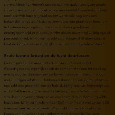
sturen.
Music For Animals
één op één live spelen zou geen goede
show opleveren: het publiek zal op een bepaald moment snakken
naar een wat harder geluid en het wordt ook nog eens een
belachelijk lange zit.
Music For Animals
is een plaat voor thuis, om
te luisteren in je comfortabele stoel met een goed boek of
ondergedompeld in je badkuip. Het album bevat heel weinig ego of
persoonlijkheid, is nauwelijks echt doordringend of aanwezig. Je
kunt de klanken ervan vergelijken met voorbijdrijvende wolken.’
Brute techno-kracht en de lucht daartussen
Frahm speelt deze week niet alleen voor het eerst in Het
Concertgebouw; eigenlijk speelt de componist zelden tot nooit op
events waarbij dancemuziek de boventoon voert. Hoe zit het dan
met zijn eigen relatie tot clubben en dansen? ‘Eerlijk gezegd ben ik
niet echt een groot fan van de hele
clubbing lifestyle
. Natuurlijk was
ik dat wel toen ik jonger was. In het begin van m’n twintiger jaren
was ik een onvermoeibare raver die iedere club in Hamburg wilde
bezoeken. Later verhuisde ik naar Berlijn, en had ik niet zoveel geld
meer om feestjes te bezoeken. Mijn geld stopte ik vooral in het
kopen van microfoons en synthesizers en de nachtelijke uren