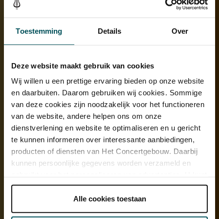
Toestemming
Details
Over
Deze website maakt gebruik van cookies
Wij willen u een prettige ervaring bieden op onze website
en daarbuiten. Daarom gebruiken wij cookies. Sommige
van deze cookies zijn noodzakelijk voor het functioneren
van de website, andere helpen ons om onze
dienstverlening en website te optimaliseren en u gericht
te kunnen informeren over interessante aanbiedingen,
Klanken en ritmes brengen mij altijd in
producten of diensten van Het Concertgebouw. Daarbij
vervoering
kunnen persoonlijke gegevens worden verzameld en
gebruikt voor het personaliseren van advertenties. U kunt
onder 'aanpassen' zelf welke cookies wij mogen
‘Als inwoner van Berlijn werd ik vanzelf wel een beetje moe van het
plaatsen.
Alle cookies toestaan
clubben. Er komt zoveel toerisme op af, en het hele idee van
Lees onze cookieverklaring hier.
Lees onze
weekenders die van donderdag tot maandag duren waarbij alleen