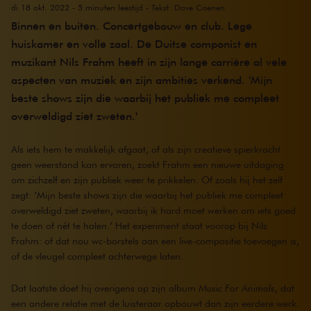
di 18 okt. 2022 - 5 minuten leestijd - Tekst: Dave Coenen
Binnen en buiten. Concertgebouw en club. Lege
huiskamer en volle zaal. De Duitse componist en
muzikant Nils Frahm heeft in zijn lange carrière al vele
aspecten van muziek en zijn ambities verkend. 'Mijn
beste shows zijn die waarbij het publiek me compleet
overweldigd ziet zweten.'
Als iets hem te makkelijk afgaat, of als zijn creatieve spierkracht
geen weerstand kan ervaren, zoekt Frahm een nieuwe uitdaging
om zichzelf en zijn publiek weer te prikkelen. Of zoals hij het zelf
zegt: ‘Mijn beste shows zijn die waarbij het publiek me compleet
overweldigd ziet zweten, waarbij ik hard moet werken om iets goed
te doen of nét te halen.’ Het experiment staat voorop bij Nils
Frahm: of dat nou wc-borstels aan een live-compositie toevoegen is,
of de vleugel compleet achterwege laten.
Dat laatste doet hij overigens op zijn album
Music For Animals
, dat
een andere relatie met de luisteraar opbouwt dan zijn eerdere werk.