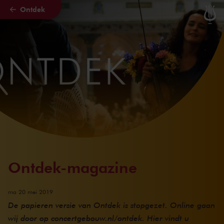
Ontdek
Naar hoofdcontent
Ontdek-magazine
ma 20 mei 2019
De papieren versie van Ontdek is stopgezet. Online gaan
wij door op concertgebouw.nl/ontdek. Hier vindt u