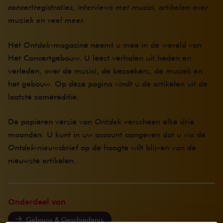
concertregistraties, interviews met musici, artikelen over
muziek en veel meer.
Het
Ontdek
-magazine neemt u mee in de wereld van
Het Concertgebouw. U leest verhalen uit heden en
verleden, over de musici, de bezoekers, de muziek en
het gebouw. Op deze pagina vindt u de artikelen uit de
laatste zomereditie.
De papieren versie van
Ontdek
verscheen elke drie
maanden. U kunt in uw account aangeven dat u via de
Ontdek-
nieuwsbrief
op de hoogte wilt blijven van de
nieuwste artikelen.
Onderdeel van
Gebouw & Geschiedenis