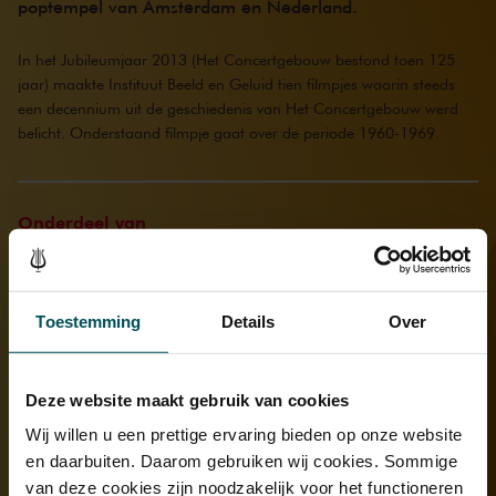
poptempel van Amsterdam en Nederland.
In het Jubileumjaar 2013 (Het Concertgebouw bestond toen 125
jaar) maakte Instituut Beeld en Geluid tien filmpjes waarin steeds
een decennium uit de geschiedenis van Het Concertgebouw werd
belicht. Onderstaand filmpje gaat over de periode 1960-1969.
Onderdeel van
Gebouw & Geschiedenis
Toestemming
Details
Over
Bekijk ook eens
Deze website maakt gebruik van cookies
Wij willen u een prettige ervaring bieden op onze website
Ontmoet de musici
en daarbuiten. Daarom gebruiken wij cookies. Sommige
Toen: 1961
van deze cookies zijn noodzakelijk voor het functioneren