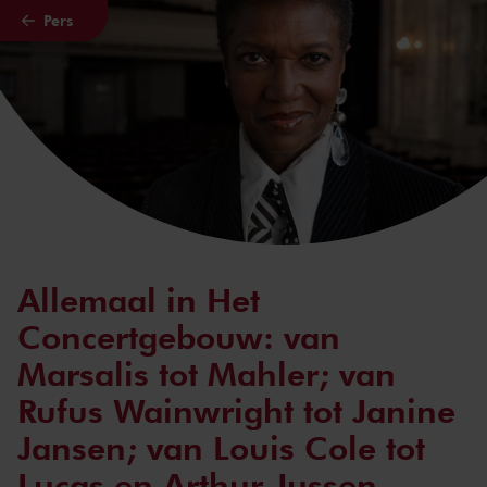
Pers
Naar hoofdcontent
Allemaal in Het
Concertgebouw: van
Marsalis tot Mahler; van
Rufus Wainwright tot Janine
Jansen; van Louis Cole tot
Lucas en Arthur Jussen.