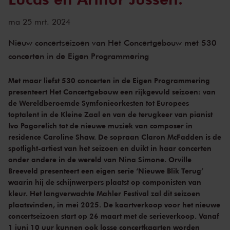
ma 25 mrt. 2024
Nieuw concertseizoen van Het Concertgebouw met 530
concerten in de Eigen Programmering
Met maar liefst 530 concerten in de Eigen Programmering
presenteert Het Concertgebouw een rijkgevuld seizoen: van
de Wereldberoemde Symfonieorkesten tot Europees
toptalent in de Kleine Zaal en van de terugkeer van pianist
Ivo Pogorelich tot de nieuwe muziek van composer in
residence Caroline Shaw. De sopraan Claron McFadden is de
spotlight-artiest van het seizoen en duikt in haar concerten
onder andere in de wereld van Nina Simone. Orville
Breeveld presenteert een eigen serie ‘Nieuwe Blik Terug’
waarin hij de schijnwerpers plaatst op componisten van
kleur. Het langverwachte Mahler Festival zal dit seizoen
plaatsvinden, in mei 2025. De kaartverkoop voor het nieuwe
concertseizoen start op 26 maart met de serieverkoop. Vanaf
1 juni 10 uur kunnen ook losse concertkaarten worden