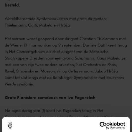
besteld.
Wereldberoemde Symfonieorkesten met grote dirigenten:
Thielemann, Gatti, Mäkelä en Hrůša
Het seizoen wordt geopend door dirigent Christian Thielemann met
de Wiener Philharmoniker op 9 september. Daniele Gatti keert terug
in Het Concertgebouw als chef-dirigent van de Sächsische
Staatskapelle Dresden voor een avond Schumann. Klaus Mäkelä zet
met een van zijn twee andere orkesten, het Orchestre de Paris,
Ravel, Stravinsky en Moesorgski op de lessenaars. Jakub Hrůša
komt tot slot langs met de Bamberger Symphoniker met Bruckners
Vierde symfonie
.
Grote Pianisten: comeback van Ivo Pogorelich
Na bijna dertig jaar (!) keert Ivo Pogorelich terug in Het
Concertgebouw met een avond vol Chopin. Wereldster Khatia
Buniatishvili treedt daarentegen voor het eerst solo aan in de Grote
Zaal. Meesterpianisten Krystian Zimerman en Grigory Sokolov