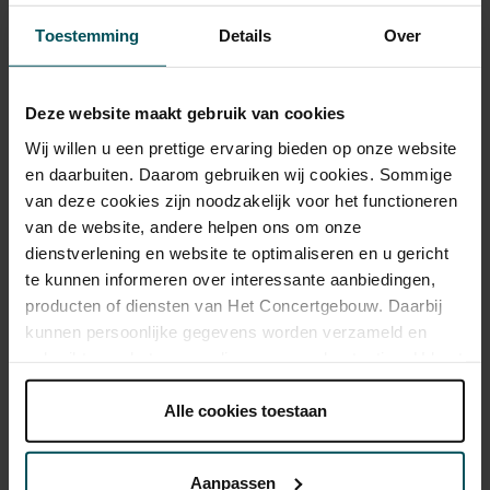
verwelkomt Het Concertgebouw opnieuw. Van eigen bodem mogen
Toestemming
Details
Over
Arthur en Lucas Jussen natuurlijk niet ontbreken. Bruce Liu, winnaar
van het Chopinconcours, brengt een programma met onder andere
Tsjaikovski en Mendelssohn.
Deze website maakt gebruik van cookies
Het beste uit de Lage Landen
Wij willen u een prettige ervaring bieden op onze website
en daarbuiten. Daarom gebruiken wij cookies. Sommige
Het Zondagochtend Concert en Klassieke Meesterwerken, twee
van deze cookies zijn noodzakelijk voor het functioneren
toegankelijke en populaire concertseries met orkesten uit ‘de Lage
van de website, andere helpen ons om onze
Landen’. Want naast orkesten uit Noord-, Oost-, Zuid- en West-
dienstverlening en website te optimaliseren en u gericht
Nederland heet Het Concertgebouw ook regelmatig het Antwerp
te kunnen informeren over interessante aanbiedingen,
Symphony Orchestra welkom, bijvoorbeeld op 28 september met
de gebroeders Jussen met muziek van Fazıl Say. Daarnaast
producten of diensten van Het Concertgebouw. Daarbij
ontbreken natuurlijk Radio Filharmonisch Orkest met chef-dirigent
kunnen persoonlijke gegevens worden verzameld en
Karina Canellakis en het Nederlands Philharmonisch Orkest met
gebruikt voor het personaliseren van advertenties. U kunt
chef-dirigent Lorenzo Viotti niet in de programmering.
onder 'aanpassen' zelf welke cookies wij mogen
plaatsen.
Alle cookies toestaan
Allemaal in Het Concertgebouw, ook jazz, pop en neo-
Lees onze cookieverklaring hier.
Lees onze
klassiek
privacyverklaring hier.
Aanpassen