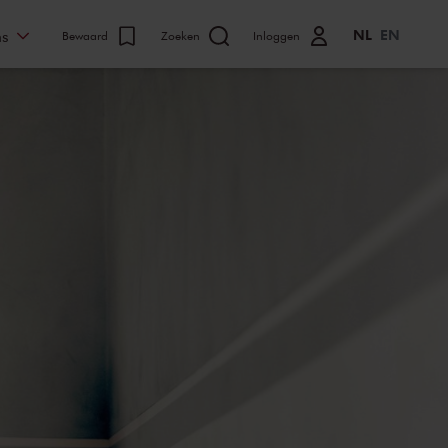
NL
EN
ns
Bewaard
Zoeken
Inloggen