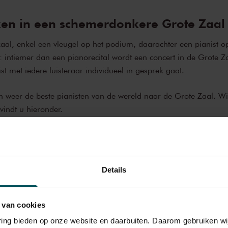
ken in een schemerdonkere Grote Zaal
al, enkel een vleugel op het podium, daarachter een pianist o
t: intiemer dan een pianorecital wordt een concert in de Grote Z
nist met iedere luisteraar individueel in gesprek gaat.
 weer de beste pianisten van de wereld naar de Grote Zaal. Wie
vindt u hieronder.
Details
 van cookies
varing bieden op onze website en daarbuiten. Daarom gebruiken 