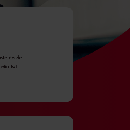
ote
én de
ven tot