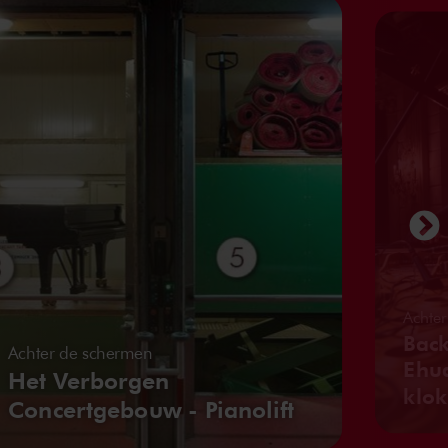
Achter
Bac
Achter de schermen
Ehud
Het Verborgen
klok
Concertgebouw - Pianolift