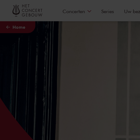
Naar hoofdcontent
Concerten
Series
Uw be
Home