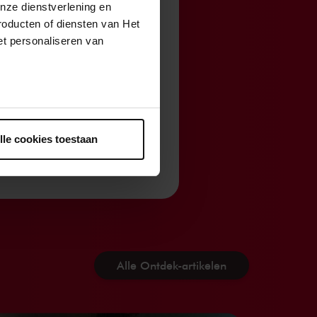
nze dienstverlening en
roducten of diensten van Het
g in de
t personaliseren van
eren in Het
n met plezier
ntrekken.
hieronder.
lle cookies toestaan
Alle Ontdek-artikelen