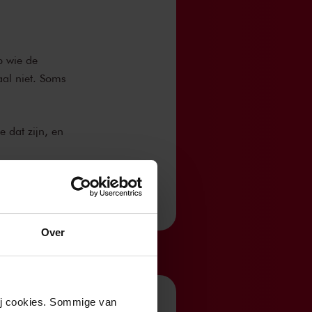
p wie de
aal niet. Soms
 dat zijn, en
Over
wij cookies. Sommige van