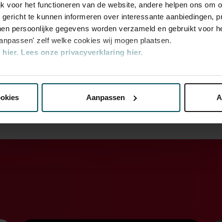
jk voor het functioneren van de website, andere helpen ons om o
u gericht te kunnen informeren over interessante aanbiedingen, p
neratie pianisten maakt zijn opwachtin
en persoonlijke gegevens worden verzameld en gebruikt voor he
aanpassen' zelf welke cookies wij mogen plaatsen.
hier.
Lees onze privacyverklaring hier.
van de Kleine Zaal is de perfecte plek voor pianisten om te debut
ok pianisten die vaker in het gebouw hebben opgetreden wete
nze website kunt u uw toestemming op elk moment wijzigen of i
 Zaal te vinden. Wie dat zijn, en wanneer ze optreden, vindt u 
ookies
Aanpassen
A
erden
die uw gegevens kunnen ontvangen en verwerken.