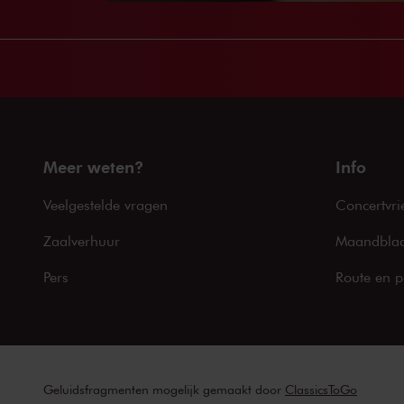
Meer weten?
Info
Veelgestelde vragen
Concertvri
Zaalverhuur
Maandblad
Pers
Route en p
Geluidsfragmenten mogelijk gemaakt door
ClassicsToGo