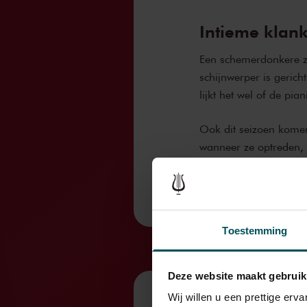
Intieme klan
Een schemerdonkere za
schijnwerper is gerich
lijkt het wel of de pia
Ook dit seizoen komen
wanneer ze optreden, 
Toestemming
Deze website maakt gebruik
Wij willen u een prettige er